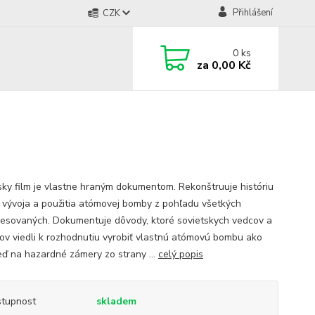
Přihlášení
CZK
0
ks
za
0,00 Kč
sky film je vlastne hraným dokumentom. Rekonštruuje históriu
, vývoja a použitia atómovej bomby z pohľadu všetkých
resovaných. Dokumentuje dôvody, ktoré sovietskych vedcov a
kov viedli k rozhodnutiu vyrobiť vlastnú atómovú bombu ako
ď na hazardné zámery zo strany ...
celý popis
tupnost
skladem