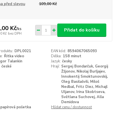
a před slevou
109,00 Kč
,00 Kč
/
ks
Přidat do košíku
50 Kč
bez DPH
roduktu:
DPL0021
EAN kód:
8594067065093
e:
Řitka video
Délka:
158 minut
Igor Talankin
Jazyk:
česky
české
Hrají:
Sergej Bondarčuk, Georgij
Žžjonov, Nikolaj Burljajev,
Innokentij Smoktunovskij,
Oleg Basilašvili, Miloš
Nedbal, Fritz Diez, Michajl
Uljanov, Irina Skobtseva,
Světlana Suchovej, Alla
Demidova
papírová pošetka
Hlídat cenu / dostupnost