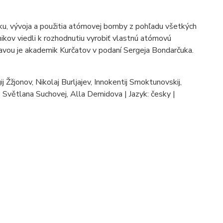
ku, vývoja a použitia atómovej bomby z pohľadu všetkých
kov viedli k rozhodnutiu vyrobiť vlastnú atómovú
ou je akademik Kurčatov v podaní Sergeja Bondarčuka.
j Žžjonov, Nikolaj Burljajev, Innokentij Smoktunovskij,
a, Světlana Suchovej, Alla Demidova | Jazyk: česky |