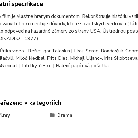
tní specifikace
 film je vlastne hraným dokumentom. Rekonštruuje históriu vzni
ovaných. Dokumentuje dôvody, ktoré sovietskych vedcov a štátni
o odpoveď na hazardné zámery zo strany USA. Ústrednou postav
 DIVADLO - 1977)
Řitka video | Režie: Igor Talankin | Hrají: Sergej Bondarčuk, Georgi
lašvili, Miloš Nedbal, Fritz Diez, Michajl Uljanov, Irina Skobtsev
8 minut | Titulky: české | Balení: papírová pošetka
zařazeno v kategoriích
ilmy
Drama