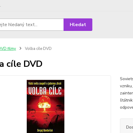
.
Hledat
VD filmy
Volba cíle DVD
a cíle DVD
Soviet
vzniku
zainte
štátni
odpove
Dos