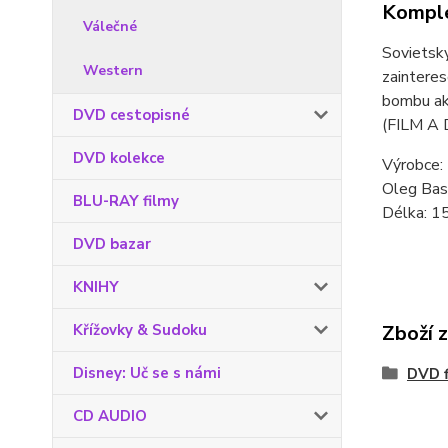
Komple
Válečné
Sovietsky
Western
zainteres
bombu ak
DVD cestopisné
(FILM A
DVD kolekce
Výrobce: 
Oleg Basi
BLU-RAY filmy
Délka: 15
DVD bazar
KNIHY
Křížovky & Sudoku
Zboží 
Disney: Uč se s námi
DVD f
CD AUDIO