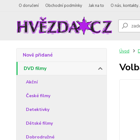
O doručení
Obchodní podmínky
Jak na to
O nás, kontakty..
Úvod
D
Nově přidané
Volb
DVD filmy
Akční
České filmy
Detektivky
Dětské filmy
Dobrodružné