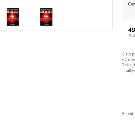
Cen
49
40,
Číslo p
Výrobc
Režie:
Titulky:
Balení: