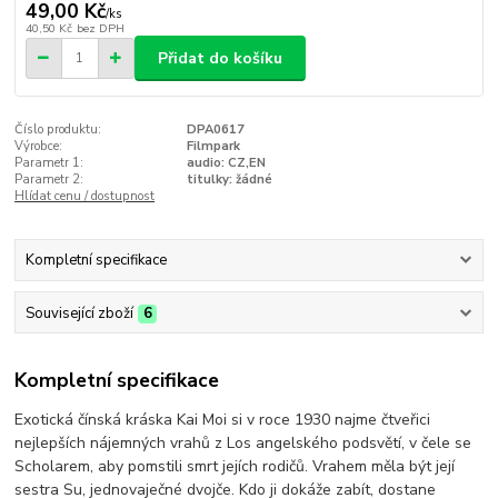
49,00 Kč
/
ks
40,50 Kč
bez DPH
Přidat do košíku
Číslo produktu:
DPA0617
Výrobce:
Filmpark
Parametr 1:
audio: CZ,EN
Parametr 2:
titulky: žádné
Hlídat cenu / dostupnost
Kompletní specifikace
Související zboží
6
Kompletní specifikace
Exotická čínská kráska Kai Moi si v roce 1930 najme čtveřici
nejlepších nájemných vrahů z Los angelského podsvětí, v čele se
Scholarem, aby pomstili smrt jejích rodičů. Vrahem měla být její
sestra Su, jednovaječné dvojče. Kdo ji dokáže zabít, dostane