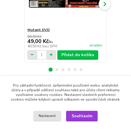
Mutant DVD
Whole trai
59,00 Kč
59,00 Kč
49,00 Kč
49,00 Kč
/
ks
skladem
40,50 Kč
bez DPH
40,50 Kč
bez
Přidat do košíku
Pro základní funkčnost, zpříjemnění používání webu, analytické
Zboží zařazeno v kategoriích
účely a v případě udělení souhlasu také pro účely cílení reklamy
využíváme soubory cookies. Nastavení vlastních preferencí
cookies můžete kdykoli upravit odkazem ve spodní části stránek.
DVD filmy
Drama
Souhlasím
Nastavení