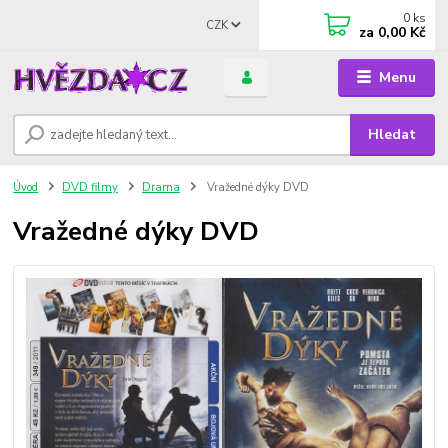
0
ks
CZK
za
0,00 Kč
Menu
Hledat
Úvod
DVD filmy
Drama
Vražedné dýky DVD
Vražedné dýky DVD