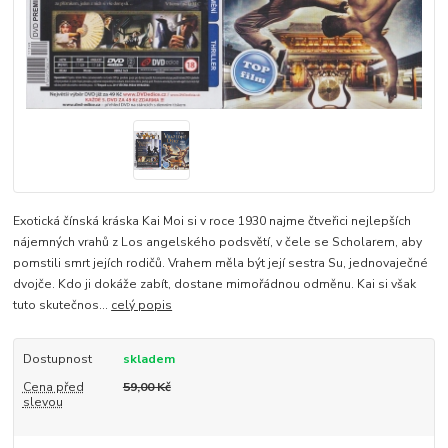
Exotická čínská kráska Kai Moi si v roce 1930 najme čtveřici nejlepších
nájemných vrahů z Los angelského podsvětí, v čele se Scholarem, aby
pomstili smrt jejích rodičů. Vrahem měla být její sestra Su, jednovaječné
dvojče. Kdo ji dokáže zabít, dostane mimořádnou odměnu. Kai si však
tuto skutečnos...
celý popis
Dostupnost
skladem
Cena před
59,00 Kč
slevou