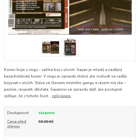
Konec boje v ringu – začíná boj v ulicích. Sayan je mladý a nadějný
kazachstánský boxer. V ringu je opravdu dobrý, ale rozhodl se raději
bojovat v ulicích. Stává se členem místního gangu a rázem má vše –
peníze, respekt, děvčata. Sayanovi se opravdu daří, ale postupně
zjišťuje, že z tohoto život...
celý popis
Dostupnost
skladem
Cena před
59,00 Kč
slevou