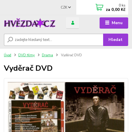
0
ks
CZK
za
0,00 Kč
Menu
Hledat
Úvod
DVD filmy
Drama
Vyděrač DVD
Vyděrač DVD