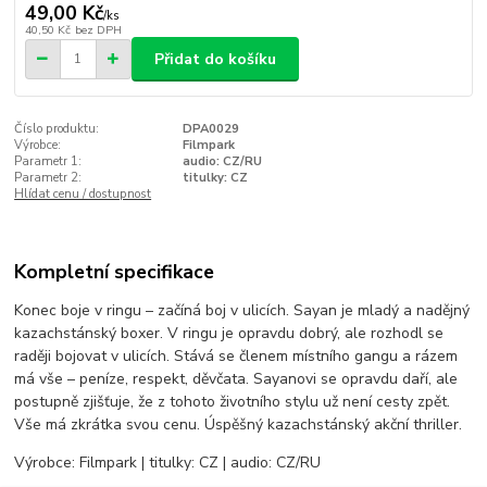
49,00 Kč
/
ks
40,50 Kč
bez DPH
Přidat do košíku
Číslo produktu:
DPA0029
Výrobce:
Filmpark
Parametr 1:
audio: CZ/RU
Parametr 2:
titulky: CZ
Hlídat cenu / dostupnost
Kompletní specifikace
Konec boje v ringu – začíná boj v ulicích. Sayan je mladý a nadějný
kazachstánský boxer. V ringu je opravdu dobrý, ale rozhodl se
raději bojovat v ulicích. Stává se členem místního gangu a rázem
má vše – peníze, respekt, děvčata. Sayanovi se opravdu daří, ale
postupně zjišťuje, že z tohoto životního stylu už není cesty zpět.
Vše má zkrátka svou cenu. Úspěšný kazachstánský akční thriller.
Výrobce: Filmpark | titulky: CZ | audio: CZ/RU