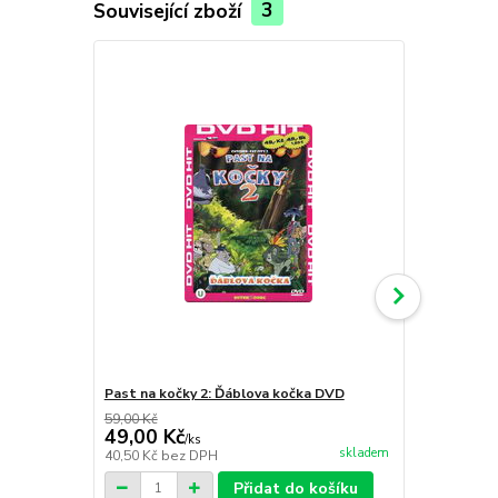
Související zboží
3
Past na kočky 2: Ďáblova kočka DVD
Bratz 3 - S
59,00 Kč
59,00 Kč
49,00 Kč
49,00 Kč
/
ks
skladem
40,50 Kč
bez DPH
40,50 Kč
bez
Přidat do košíku