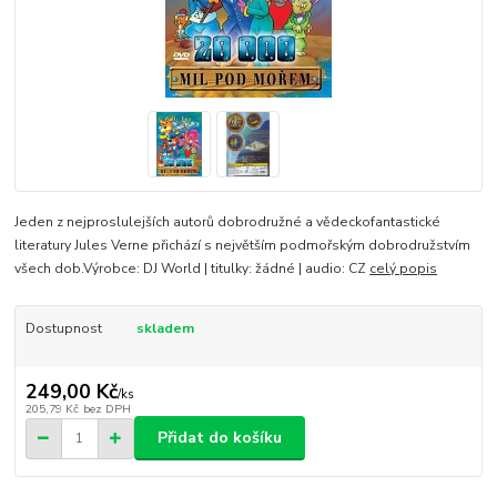
Jeden z nejproslulejších autorů dobrodružné a vědeckofantastické
literatury Jules Verne přichází s největším podmořským dobrodružstvím
všech dob.Výrobce: DJ World | titulky: žádné | audio: CZ
celý popis
Dostupnost
skladem
249,00 Kč
/
ks
205,79 Kč
bez DPH
Přidat do košíku