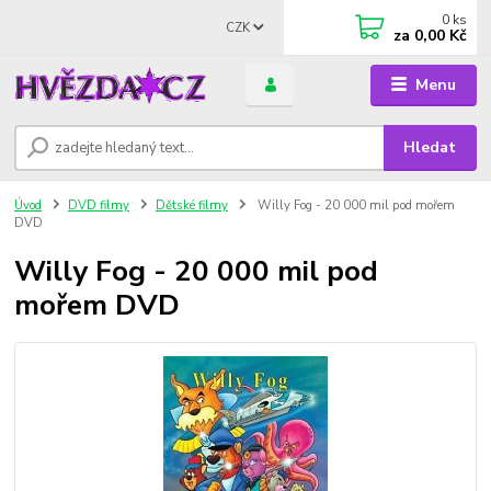
0
ks
CZK
za
0,00 Kč
Menu
Hledat
Úvod
DVD filmy
Dětské filmy
Willy Fog - 20 000 mil pod mořem
DVD
Willy Fog - 20 000 mil pod
mořem DVD