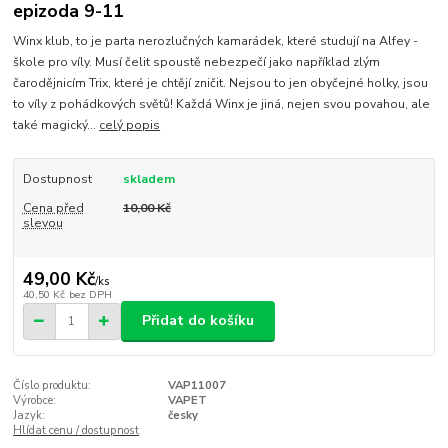
epizoda 9-11
Winx klub, to je parta nerozlučných kamarádek, které studují na Alfey -
škole pro víly. Musí čelit spoustě nebezpečí jako například zlým
čarodějnicím Trix, které je chtějí zničit. Nejsou to jen obyčejné holky, jsou
to víly z pohádkových světů! Každá Winx je jiná, nejen svou povahou, ale
také magický...
celý popis
Dostupnost
skladem
Cena před
10,00 Kč
slevou
49,00 Kč
/
ks
40,50 Kč
bez DPH
Přidat do košíku
Číslo produktu:
VAP11007
Výrobce:
VAPET
Jazyk:
česky
Hlídat cenu / dostupnost