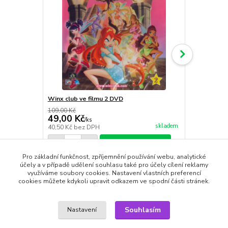
Winx club ve filmu 2 DVD
Winx club ve
109,00 Kč
109,00 Kč
49,00 Kč
49,00 Kč
/
ks
skladem
40,50 Kč
bez DPH
40,50 Kč
bez
Přidat do košíku
Pro základní funkčnost, zpříjemnění používání webu, analytické
účely a v případě udělení souhlasu také pro účely cílení reklamy
využíváme soubory cookies. Nastavení vlastních preferencí
cookies můžete kdykoli upravit odkazem ve spodní části stránek.
Zboží zařazeno v kategoriích
Souhlasím
Nastavení
DVD filmy