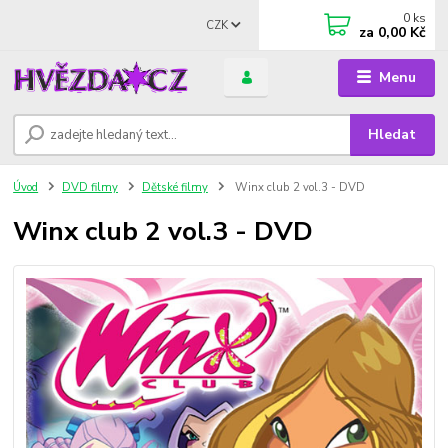
0
ks
CZK
za
0,00 Kč
Menu
Hledat
Úvod
DVD filmy
Dětské filmy
Winx club 2 vol.3 - DVD
Winx club 2 vol.3 - DVD