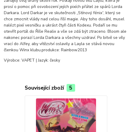
zahájily svůj druhý školní rok. Potkají novou vílu Laylu, která je
prosí o pomoc při osvobození jejích pixích přátel ze spárů Lorda
Darkara. Lord Darkar je ve skutečnosti „Stínový fénix“, který se
chce zmocnit vlády nad celou říší magie. Aby toho dosáhl, musel
nalézt pixií vesničku a ukrást čtyři části Kodexu. Podaří se mu
otevřít portál do Říše Realix a vše se zdá být ztraceno. Bloom ale
nakonec porazí Lorda Darkara a všechny uzdraví. Po bitvě se víly
vrací do Alfey, aby vítězství oslavily a Layla se stává novou
členkou Winx klubu.produkce: Rainbow2013
Výrobce: VAPET | Jazyk: česky
Související zboží
5