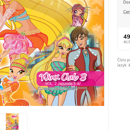
Dos
Cen
49
40,
Číslo p
Jazyk: