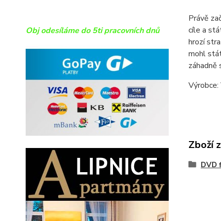
Právě zač
cíle a st
Obj odesíláme do 5ti pracovních dnů
hrozí str
mohl stá
záhadně 
Výrobce:
Zboží 
DVD f