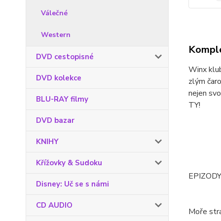
Válečné
Western
Komple
DVD cestopisné
Winx klub
DVD kolekce
zlým čaro
nejen svo
BLU-RAY filmy
TY!
DVD bazar
KNIHY
Křížovky & Sudoku
EPIZODY
Disney: Uč se s námi
CD AUDIO
Moře str