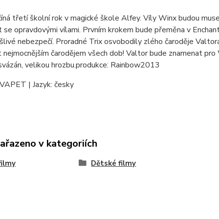
íná třetí školní rok v magické škole Alfey. Víly Winx budou mu
át se opravdovými vílami. Prvním krokem bude přeměna v Enchantix
ašlivé nebezpečí. Proradné Trix osvobodily zlého čaroděje Valtor
t nejmocnějším čarodějem všech dob! Valtor bude znamenat pro 
svázán, velikou hrozbu.produkce: Rainbow2013
 VAPET | Jazyk: česky
zařazeno v kategoriích
ilmy
Dětské filmy