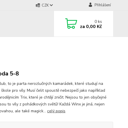
Přihlášení
CZK
0
ks
za
0,00 Kč
oda 5-8
lub, to je parta nerozlučných kamarádek, které studují na
 škole pro víly. Musí čelit spoustě nebezpečí jako například
rodějnicím Trix, které je chtějí zničit. Nejsou to jen obyčejné
jsou to víly z pohádkových světů! Každá Winx je jiná, nejen
ovahou, ale také magick...
celý popis