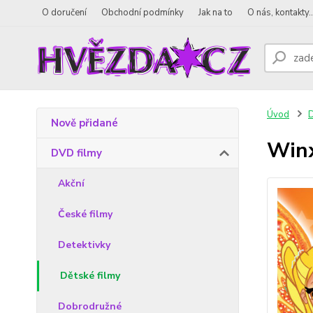
O doručení
Obchodní podmínky
Jak na to
O nás, kontakty..
Úvod
D
Nově přidané
Winx
DVD filmy
Akční
České filmy
Detektivky
Dětské filmy
Dobrodružné