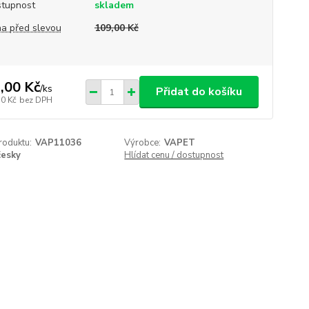
tupnost
skladem
a před slevou
109,00 Kč
,00 Kč
/
ks
Přidat do košíku
50 Kč
bez DPH
roduktu:
VAP11036
Výrobce:
VAPET
česky
Hlídat cenu / dostupnost