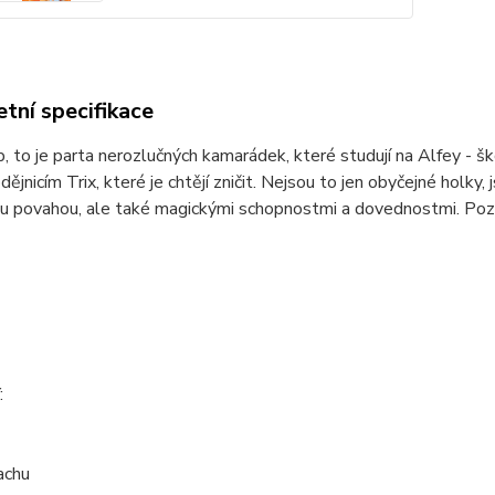
tní specifikace
, to je parta nerozlučných kamarádek, které studují na Alfey - šk
dějnicím Trix, které je chtějí zničit. Nejsou to jen obyčejné holky,
u povahou, ale také magickými schopnostmi a dovednostmi. Poznej j
:
achu