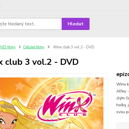
.
Hledat
VD filmy
Dětské filmy
Winx club 3 vol.2 - DVD
 club 3 vol.2 - DVD
epiz
Winx k
Alfey -
zlým ča
holky, 
svou p