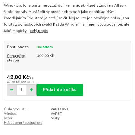
Winx klub, to je parta nerozlučných kamarádek, které studují na Alfey -
škole pro víly. Musí čelit spoustě nebezpečí jako například zlým
čarodějnicím Trix, které je chtějí zničit. Nejsou to jen obyčejné holky, jsou
to víly z pohádkových světů! Každá Winx je jiná, nejen svou povahou, ale
také magický...
celý popis
Dostupnost
skladem
Cena před
109,00 Kč
slevou
49,00 Kč
/
ks
40,50 Kč
bez DPH
Přidat do košíku
Číslo produktu:
VAP11053
Výrobce:
VAPET
Jazyk:
česky
Hlídat cenu / dostupnost