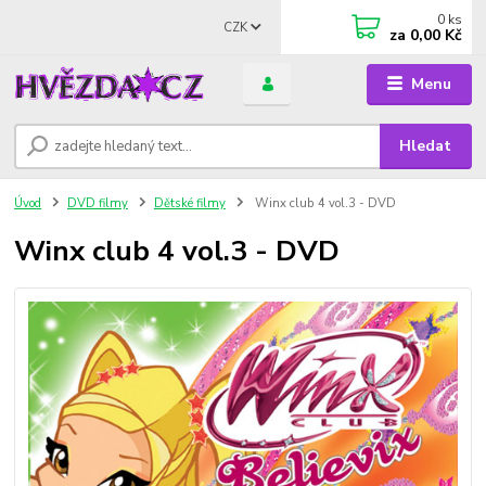
0
ks
CZK
za
0,00 Kč
Menu
Hledat
Úvod
DVD filmy
Dětské filmy
Winx club 4 vol.3 - DVD
Winx club 4 vol.3 - DVD