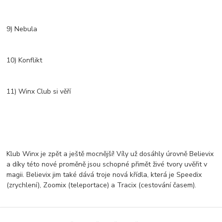
9) Nebula
10) Konflikt
11) Winx Club si věří
Klub Winx je zpět a ještě mocnější! Víly už dosáhly úrovně Believix
a díky této nové proměně jsou schopné přimět živé tvory uvěřit v
magii. Believix jim také dává troje nová křídla, která je Speedix
(zrychlení), Zoomix (teleportace) a Tracix (cestování časem).
Teď jsou připraveny zachránit svět!produkce: Rainbow2013