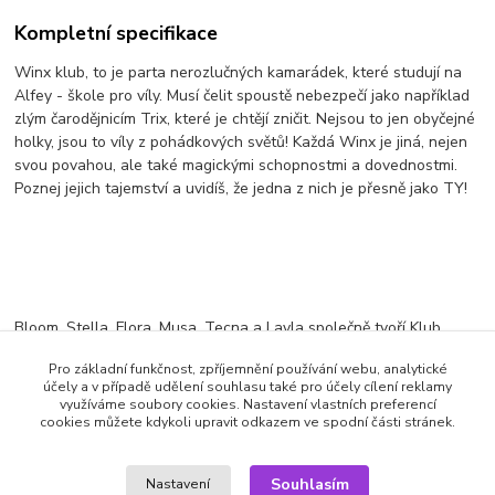
Kompletní specifikace
Winx klub, to je parta nerozlučných kamarádek, které studují na
Alfey - škole pro víly. Musí čelit spoustě nebezpečí jako například
zlým čarodějnicím Trix, které je chtějí zničit. Nejsou to jen obyčejné
holky, jsou to víly z pohádkových světů! Každá Winx je jiná, nejen
svou povahou, ale také magickými schopnostmi a dovednostmi.
Poznej jejich tajemství a uvidíš, že jedna z nich je přesně jako TY!
Bloom, Stella, Flora, Musa, Tecna a Layla společně tvoří Klub
Winxprodukce: Rainbow2013
Pro základní funkčnost, zpříjemnění používání webu, analytické
účely a v případě udělení souhlasu také pro účely cílení reklamy
Výrobce: VAPET | Jazyk: česky
využíváme soubory cookies. Nastavení vlastních preferencí
cookies můžete kdykoli upravit odkazem ve spodní části stránek.
Zboží zařazeno v kategoriích
Souhlasím
Nastavení