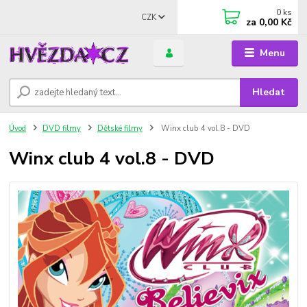
0
ks
CZK
za
0,00 Kč
Menu
Hledat
Úvod
DVD filmy
Dětské filmy
Winx club 4 vol.8 - DVD
Winx club 4 vol.8 - DVD