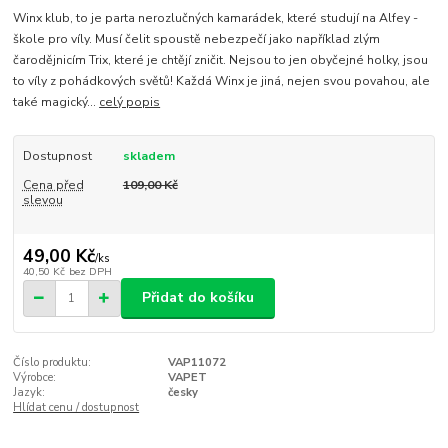
Winx klub, to je parta nerozlučných kamarádek, které studují na Alfey -
škole pro víly. Musí čelit spoustě nebezpečí jako například zlým
čarodějnicím Trix, které je chtějí zničit. Nejsou to jen obyčejné holky, jsou
to víly z pohádkových světů! Každá Winx je jiná, nejen svou povahou, ale
také magický...
celý popis
Dostupnost
skladem
Cena před
109,00 Kč
slevou
49,00 Kč
/
ks
40,50 Kč
bez DPH
Přidat do košíku
Číslo produktu:
VAP11072
Výrobce:
VAPET
Jazyk:
česky
Hlídat cenu / dostupnost