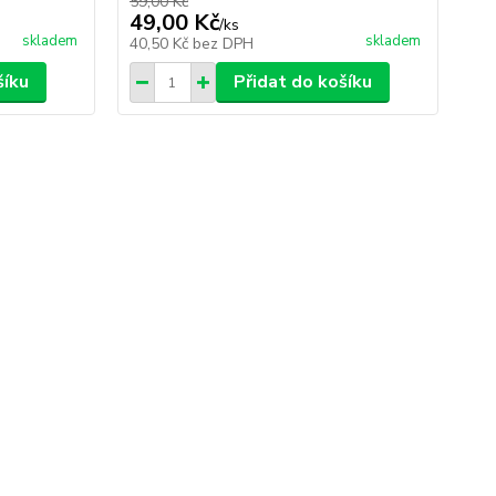
59,00 Kč
59,
49,00 Kč
49
/
ks
skladem
skladem
40,50 Kč
bez DPH
40
šíku
Přidat do košíku