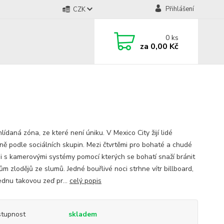
Přihlášení
CZK
0
ks
za
0,00 Kč
lídaná zóna, ze které není úniku. V Mexico City žijí lidé
ně podle sociálních skupin. Mezi čtvrtěmi pro bohaté a chudé
di s kamerovými systémy pomocí kterých se bohatí snaží bránit
m zlodějů ze slumů. Jedné bouřlivé noci strhne vítr billboard,
jednu takovou zeď pr...
celý popis
tupnost
skladem