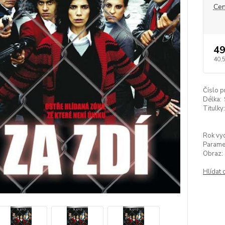
Cen
49
40,
Číslo p
Délka:
Titulky:
Rok vyd
Paramet
Obraz:
Hlídat 