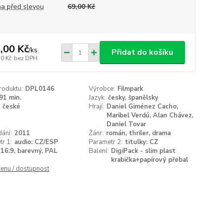
a před slevou
69,00 Kč
,00 Kč
/
ks
Přidat do košíku
50 Kč
bez DPH
roduktu:
DPL0146
Výrobce:
Filmpark
91 min.
Jazyk:
česky, španělsky
české
Hrají:
Daniel Giménez Cacho,
Maribel Verdú, Alan Chávez,
Daniel Tovar
ání:
2011
Žánr:
román, thriler, drama
r 1:
audio: CZ/ESP
Parametr 2:
titulky: CZ
16:9, barevný, PAL
Balení:
DigiPack - slim plast
krabička+papírový přebal
cenu / dostupnost