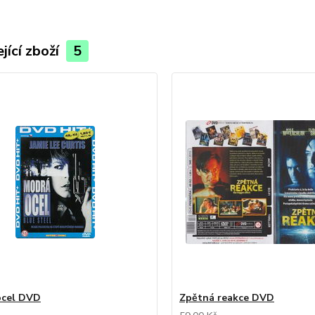
jící zboží
5
ocel DVD
Zpětná reakce DVD