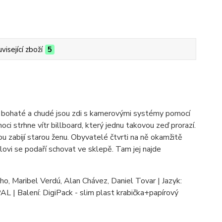
visející zboží
5
pro bohaté a chudé jsou zdi s kamerovými systémy pomocí
ci strhne vítr billboard, který jednu takovou zeď prorazí.
ou zabijí starou ženu. Obyvatelé čtvrti na ně okamžitě
lovi se podaří schovat ve sklepě. Tam jej najde
cho, Maribel Verdú, Alan Chávez, Daniel Tovar | Jazyk:
PAL | Balení: DigiPack - slim plast krabička+papírový