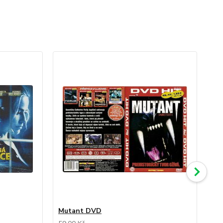
Mutant DVD
Wh