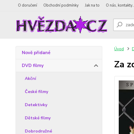
O doručení
Obchodní podmínky
Jak na to
O nás, kontakty..
Úvod
D
Nově přidané
Za z
DVD filmy
Akční
České filmy
Detektivky
Dětské filmy
Dobrodružné