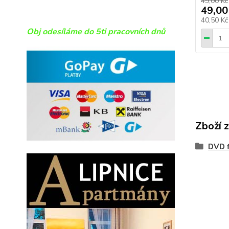
49,00 Kč
49,00
40,50 K
Obj odesíláme do 5ti pracovních dnů
Zboží 
DVD f