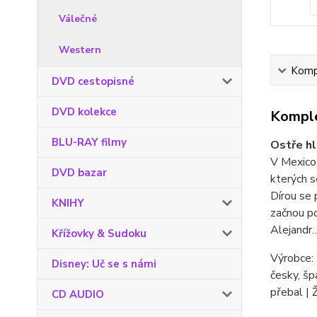
Válečné
Western
Kompl
DVD cestopisné
DVD kolekce
Komple
BLU-RAY filmy
Ostře hl
V Mexico 
DVD bazar
kterých s
Dírou se 
KNIHY
začnou po
Alejandr
Křížovky & Sudoku
Výrobce: 
Disney: Uč se s námi
česky, šp
přebal | 
CD AUDIO