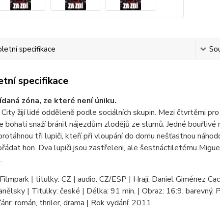
etní specifikace
Sou
tní specifikace
ídaná zóna, ze které není úniku.
City žijí lidé odděleně podle sociálních skupin. Mezi čtvrtěmi 
e bohatí snaží bránit nájezdům zlodějů ze slumů. Jedné bouřlivé no
protáhnou tři lupiči, kteří při vloupání do domu nešťastnou náhod
řádat hon. Dva lupiči jsou zastřeleni, ale šestnáctiletému Migue
…
Filmpark | titulky: CZ | audio: CZ/ESP | Hrají: Daniel Giménez Ca
anělsky | Titulky: české | Délka: 91 min. | Obraz: 16:9, barevný, 
Žánr: román, thriler, drama | Rok vydání: 2011