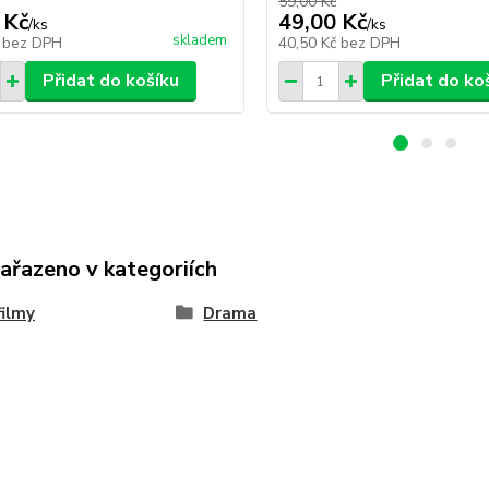
59,00 Kč
 Kč
49,00 Kč
/
ks
/
ks
skladem
č
bez DPH
40,50 Kč
bez DPH
Přidat do košíku
Přidat do ko
zařazeno v kategoriích
ilmy
Drama