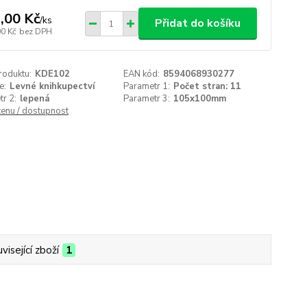
,00 Kč
/
ks
Přidat do košíku
00 Kč
bez DPH
roduktu:
KDE102
EAN kód:
8594068930277
e:
Levné knihkupectví
Parametr 1:
Počet stran: 11
r 2:
lepená
Parametr 3:
105x100mm
cenu / dostupnost
visející zboží
1