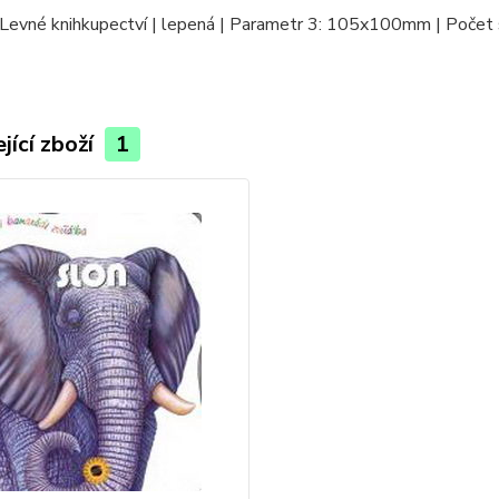
 Levné knihkupectví | lepená | Parametr 3: 105x100mm | Počet 
jící zboží
1