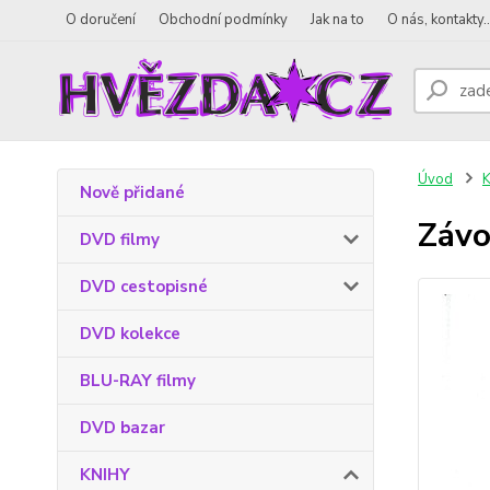
O doručení
Obchodní podmínky
Jak na to
O nás, kontakty..
Úvod
Nově přidané
Závo
DVD filmy
DVD cestopisné
DVD kolekce
BLU-RAY filmy
DVD bazar
KNIHY