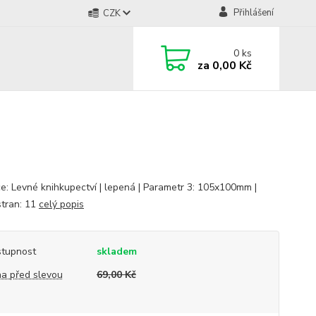
Přihlášení
CZK
0
ks
za
0,00 Kč
e: Levné knihkupectví | lepená | Parametr 3: 105x100mm |
stran: 11
celý popis
tupnost
skladem
a před slevou
69,00 Kč