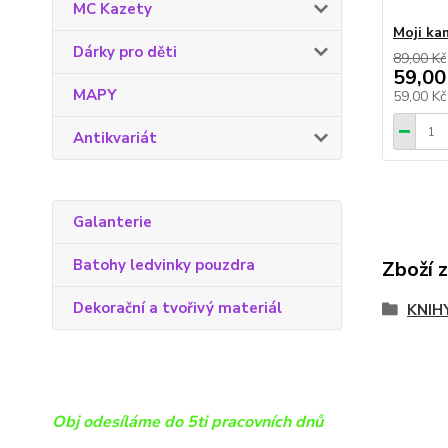
MC Kazety
Moji ka
Dárky pro děti
89,00 Kč
59,00
MAPY
59,00 K
Antikvariát
Galanterie
Batohy ledvinky pouzdra
Zboží 
Dekorační a tvořivý materiál
KNIH
Obj odesíláme do 5ti pracovních dnů