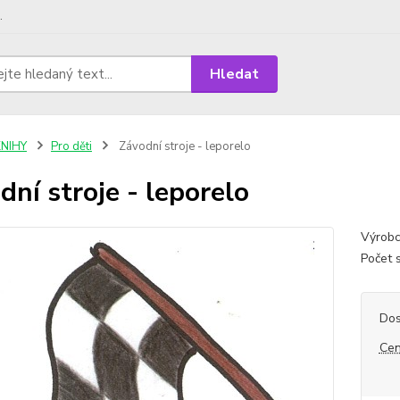
.
Hledat
KNIHY
Pro děti
Závodní stroje - leporelo
dní stroje - leporelo
Výrobc
Počet 
Dos
Cen