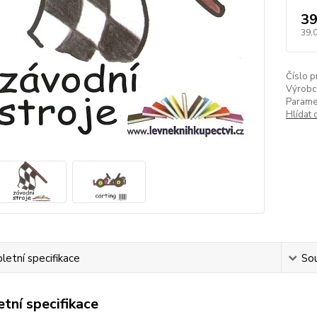
39
39,
Číslo p
Výrobc
Paramet
Hlídat 
etní specifikace
Sou
tní specifikace