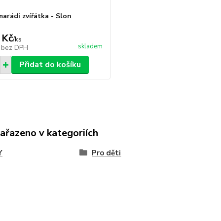
marádi zvířátka - Slon
 Kč
/
ks
skladem
č
bez DPH
Přidat do košíku
zařazeno v kategoriích
Y
Pro děti