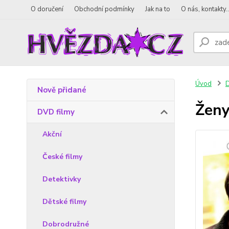
O doručení
Obchodní podmínky
Jak na to
O nás, kontakty..
Úvod
D
Nově přidané
Ženy
DVD filmy
Akční
České filmy
Detektivky
Dětské filmy
Dobrodružné