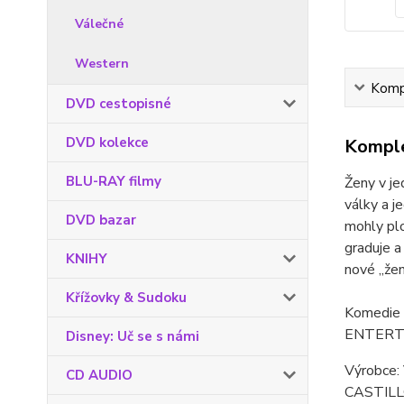
Válečné
Western
Kompl
DVD cestopisné
DVD kolekce
Komple
BLU-RAY filmy
Ženy v je
války a j
DVD bazar
mohly plo
graduje a
KNIHY
nové „žen
Křížovky & Sudoku
Komedie u
ENTERT
Disney: Uč se s námi
Výrobce
CD AUDIO
CASTILLO 