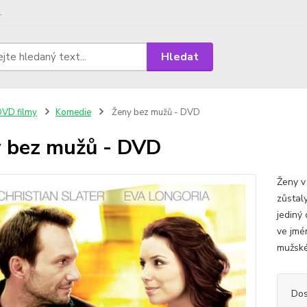
.
Hledat
VD filmy
Komedie
Ženy bez mužů - DVD
 bez mužů - DVD
Ženy v
zůstal
jediný 
ve jmé
mužské
Dos