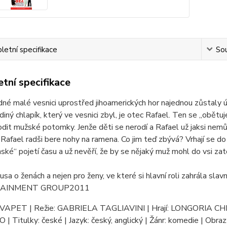
etní specifikace
Sou
tní specifikace
dné malé vesnici uprostřed jihoamerických hor najednou zůstaly
ediný chlapík, který ve vesnici zbyl, je otec Rafael. Ten se „obětu
dit mužské potomky. Jenže děti se nerodí a Rafael už jaksi nem
 Rafael radši bere nohy na ramena. Co jim teď zbývá? Vrhají se do
ské“ pojetí času a už nevěří, že by se nějaký muž mohl do vsi zat
sa o ženách a nejen pro ženy, ve které si hlavní roli zahrála sl
AINMENT GROUP2011
: VAPET | Režie: GABRIELA TAGLIAVINI | Hrají: LONGORI
| Titulky: české | Jazyk: český, anglický | Žánr: komedie | Obraz: