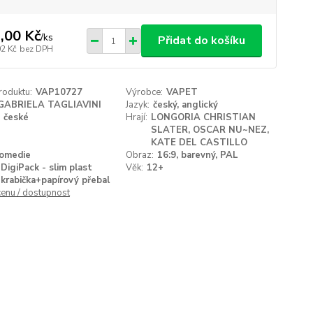
,00 Kč
/
ks
Přidat do košíku
02 Kč
bez DPH
roduktu:
VAP10727
Výrobce:
VAPET
GABRIELA TAGLIAVINI
Jazyk:
český, anglický
české
Hrají:
LONGORIA CHRISTIAN
SLATER, OSCAR NU~NEZ,
KATE DEL CASTILLO
omedie
Obraz:
16:9, barevný, PAL
DigiPack - slim plast
Věk:
12+
krabička+papírový přebal
cenu / dostupnost