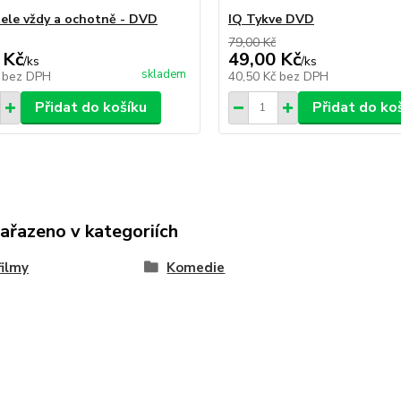
ele vždy a ochotně - DVD
IQ Tykve DVD
79,00 Kč
 Kč
49,00 Kč
/
ks
/
ks
skladem
č
bez DPH
40,50 Kč
bez DPH
Přidat do košíku
Přidat do ko
zařazeno v kategoriích
ilmy
Komedie