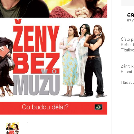
69
57,
Číslo p
Režie:
Titulky:
Žánr:
k
Balení:
Hlídat 