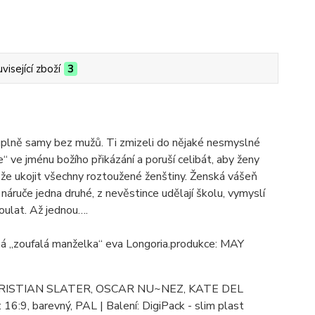
visející zboží
3
 úplně samy bez mužů. Ti zmizeli do nějaké nesmyslné
je“ ve jménu božího přikázání a poruší celibát, aby ženy
ůže ukojit všechny roztoužené ženštiny. Ženská vášeň
 náruče jedna druhé, z nevěstince udělají školu, vymyslí
oulat. Až jednou….
avná „zoufalá manželka“ eva Longoria.produkce: MAY
A CHRISTIAN SLATER, OSCAR NU~NEZ, KATE DEL
 16:9, barevný, PAL | Balení: DigiPack - slim plast