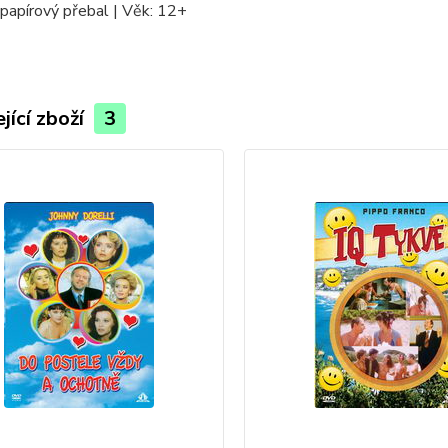
papírový přebal | Věk: 12+
jící zboží
3