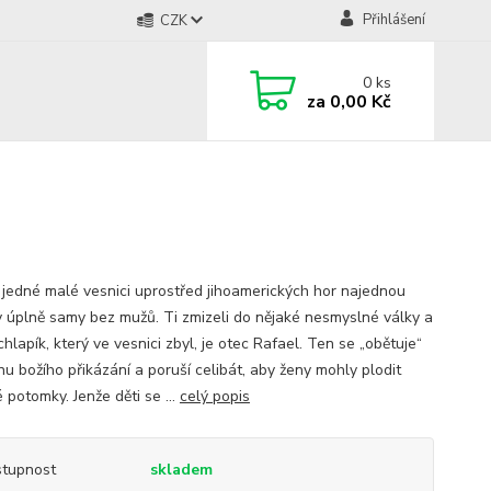
Přihlášení
CZK
0
ks
za
0,00 Kč
 jedné malé vesnici uprostřed jihoamerických hor najednou
y úplně samy bez mužů. Ti zmizeli do nějaké nesmyslné války a
chlapík, který ve vesnici zbyl, je otec Rafael. Ten se „obětuje“
nu božího přikázání a poruší celibát, aby ženy mohly plodit
 potomky. Jenže děti se ...
celý popis
tupnost
skladem