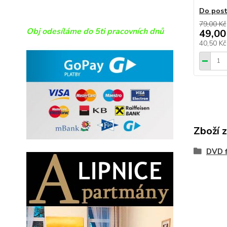
Do post
79,00 Kč
Obj odesíláme do 5ti pracovních dnů
49,00
40,50 K
Zboží 
DVD f