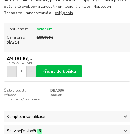
nechal korunovat císařem, politik, který po Evropě rozšířil lidská práva a
občanské svobody a zároveň nemilosrdný diktátor. Napoleon
Bonaparte – mnohovrstvá a...
celý popis
Dostupnost
skladem
Cena před
109,00 Kč
slevou
49,00 Kč
/
ks
40,50 Kč
bez DPH
Přidat do košíku
Číslo produktu:
DBA086
Výrobce:
codi.cz
Hlídat cenu / dostupnost
Kompletní specifikace
Související zboží
6