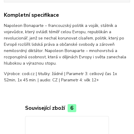
Kompletní specifikace
Napoleon Bonaparte – francouzský politik a voják, státník a
vojevůdce, který ovládl téměř celou Evropu, republikán a
revolucionář, jenž se nechal korunovat císařem, politik, který po
Evropě rozšířil lidská práva a občanské svobody a zároveň
nemilosrdný diktátor. Napoleon Bonaparte – mnohovrstvá a
rozporuplná osobnost, která v dějinách Evropy i světa zanechala
hlubokou a výraznou stopu.
Výrobce: codi.cz | titulky: žádné | Parametr 3: celkový čas 1x
52min, 1x 45 min. | audio: CZ | Parametr 4: věk 12+
Související zboží
6