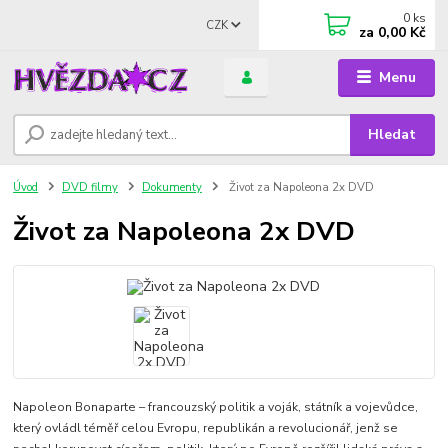
0
ks
CZK
za
0,00 Kč
Menu
Hledat
Úvod
DVD filmy
Dokumenty
Život za Napoleona 2x DVD
Život za Napoleona 2x DVD
Napoleon Bonaparte – francouzský politik a voják, státník a vojevůdce,
který ovládl téměř celou Evropu, republikán a revolucionář, jenž se