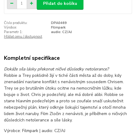
Přidat do košíku
Číslo produktu:
DPA0469
Výrobce:
Filmpark
Parametr 1:
audio: CZ/AJ
Hlídat cenu / dostupnost
Kompletní specifikace
Dokáže síla lásky překonat ničivé důsledky netolerance?
Robbie a Trey poklidně žijí v tiché části města až do doby, kdy
znenadání nastane konflikt s nenávistným sousedem Chrisem.
Trey se po brutálním útoku ocitne na nemocničním lůžku, kde
bojuje o život. Chris je podezřelý, ale má dobré alibi. Robbie se
stane hlavním podezřelým a proto se zoufale snaží uskutečnit
nebezpečný plán, který odkryje šokující tajemství a otočí mnoha
lidem život naruby. Film Zločin z nenávisti, je příběhem o ničivých
důsledcích netolerance a síle lásky.
Výrobce: Filmpark | audio: CZ/AJ