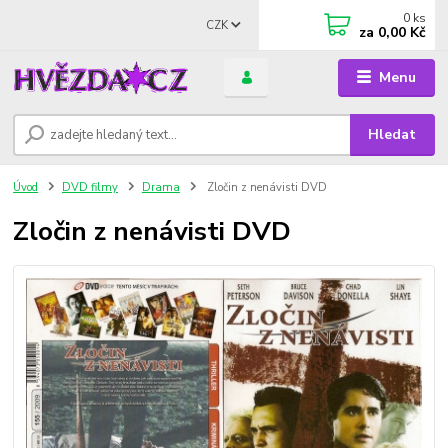
0
ks
CZK
za
0,00 Kč
Menu
Hledat
Úvod
DVD filmy
Drama
Zločin z nenávisti DVD
Zločin z nenávisti DVD