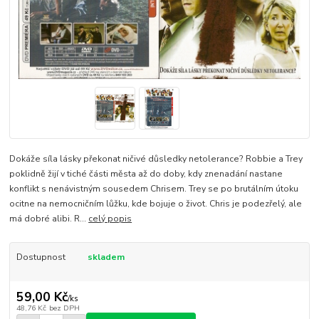
Dokáže síla lásky překonat ničivé důsledky netolerance? Robbie a Trey
poklidně žijí v tiché části města až do doby, kdy znenadání nastane
konflikt s nenávistným sousedem Chrisem. Trey se po brutálním útoku
ocitne na nemocničním lůžku, kde bojuje o život. Chris je podezřelý, ale
má dobré alibi. R...
celý popis
Dostupnost
skladem
59,00 Kč
/
ks
48,76 Kč
bez DPH