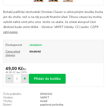
Bohatý pařížský obchodník Christian Clavier si užívá plnými doušky života
jen do chvíle, než si na něj posvítí finanční úřad. Tíživou situaci by mohla
vyřešit náhlá smrt jeho otce. Jenže se ukáže, že získat alespoň část
dědictví bude velmi těžké... Výrobce: VAPET | titulky: CZ | audio: CZ/FR
celý popis
Dostupnost
skladem
Cena před
59,00 Kč
slevou
49,00 Kč
/
ks
40,50 Kč
bez DPH
Přidat do košíku
Číslo produktu:
DPA0241
Výrobce:
VAPET
Titulky:
české
Balení:
papírová pošetka