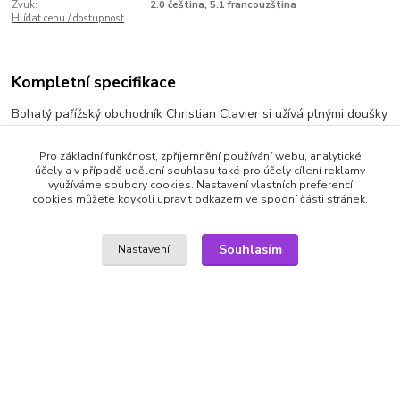
Zvuk:
2.0 čeština, 5.1 francouzština
Hlídat cenu / dostupnost
Kompletní specifikace
Bohatý pařížský obchodník Christian Clavier si užívá plnými doušky
života jen do chvíle, než si na něj posvítí finanční úřad. Tíživou
situaci by mohla vyřešit náhlá smrt jeho otce. Jenže se ukáže, že
Pro základní funkčnost, zpříjemnění používání webu, analytické
získat alespoň část dědictví bude velmi těžké...
účely a v případě udělení souhlasu také pro účely cílení reklamy
využíváme soubory cookies. Nastavení vlastních preferencí
cookies můžete kdykoli upravit odkazem ve spodní části stránek.
Výrobce: VAPET | titulky: CZ | audio: CZ/FR
Souhlasím
Nastavení
Zboží zařazeno v kategoriích
DVD filmy
Komedie