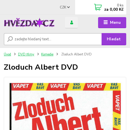
0
ks
CZK
za
0,00 Kč
Menu
Hledat
Úvod
DVD filmy
Komedie
Zloduch Albert DVD
Zloduch Albert DVD