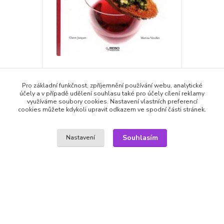
Nikdo mě nemá rád aneb Jak zapomenout
na bývalého partnera dobrým soustem
Pro základní funkčnost, zpříjemnění používání webu, analytické
účely a v případě udělení souhlasu také pro účely cílení reklamy
149,00 Kč
29,00 Kč
využíváme soubory cookies. Nastavení vlastních preferencí
/
ks
cookies můžete kdykoli upravit odkazem ve spodní části stránek.
skladem
29,00 Kč
bez DPH
Přidat do košíku
Souhlasím
Nastavení
Zboží zařazeno v kategoriích
KNIHY
Naučná/Rady/Vědy