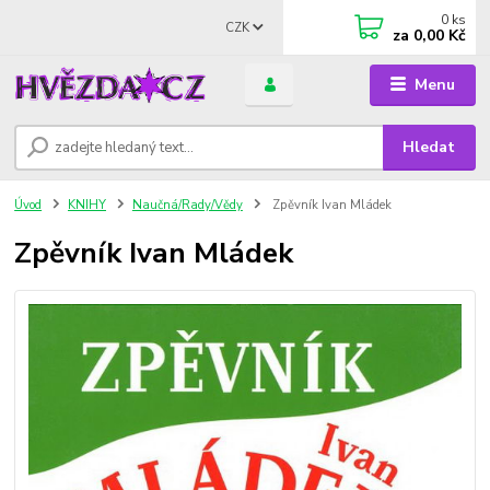
0
ks
CZK
za
0,00 Kč
Menu
Hledat
Úvod
KNIHY
Naučná/Rady/Vědy
Zpěvník Ivan Mládek
Zpěvník Ivan Mládek