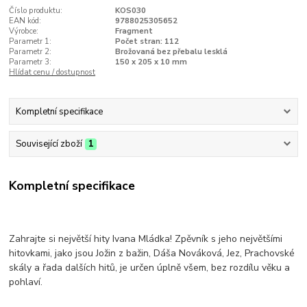
Číslo produktu:
KOS030
EAN kód:
9788025305652
Výrobce:
Fragment
Parametr 1:
Počet stran: 112
Parametr 2:
Brožovaná bez přebalu lesklá
Parametr 3:
150 x 205 x 10 mm
Hlídat cenu / dostupnost
Kompletní specifikace
Související zboží
1
Kompletní specifikace
Zahrajte si největší hity Ivana Mládka! Zpěvník s jeho největšími
hitovkami, jako jsou Jožin z bažin, Dáša Nováková, Jez, Prachovské
skály a řada dalších hitů, je určen úplně všem, bez rozdílu věku a
pohlaví.