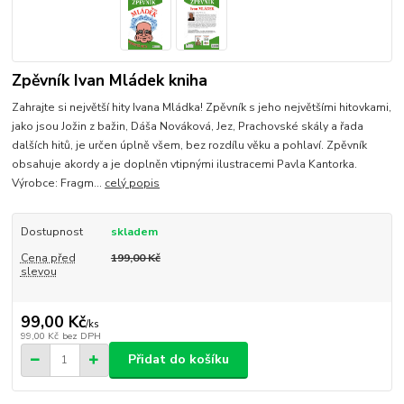
Zpěvník Ivan Mládek kniha
Zahrajte si největší hity Ivana Mládka! Zpěvník s jeho největšími hitovkami,
jako jsou Jožin z bažin, Dáša Nováková, Jez, Prachovské skály a řada
dalších hitů, je určen úplně všem, bez rozdílu věku a pohlaví. Zpěvník
obsahuje akordy a je doplněn vtipnými ilustracemi Pavla Kantorka.
Výrobce: Fragm...
celý popis
Dostupnost
skladem
Cena před
199,00 Kč
slevou
99,00 Kč
/
ks
99,00 Kč
bez DPH
Přidat do košíku