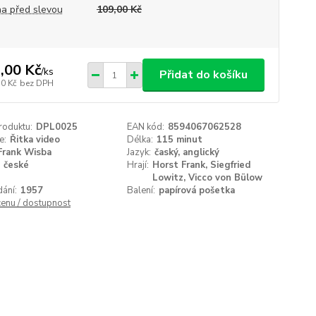
a před slevou
109,00 Kč
,00 Kč
/
ks
Přidat do košíku
50 Kč
bez DPH
roduktu:
DPL0025
EAN kód:
8594067062528
e:
Řitka video
Délka:
115 minut
Frank Wisba
Jazyk:
časký, anglický
české
Hrají:
Horst Frank, Siegfried
Lowitz, Vicco von Bülow
ání:
1957
Balení:
papírová pošetka
cenu / dostupnost