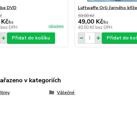
ebe DVD
Luftwaffe Orli černého kříž
č
59,00 Kč
 Kč
49,00 Kč
/
ks
/
ks
skladem
č
bez DPH
40,50 Kč
bez DPH
Přidat do košíku
Přidat do ko
zařazeno v kategoriích
ilmy
Válečné