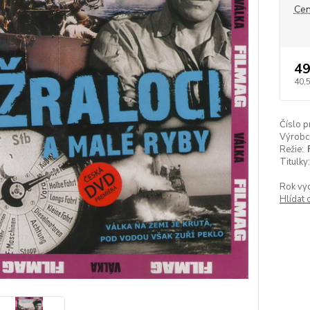
Cen
49
40,
Číslo p
Výrobc
Režie:
Titulky:
Rok vyd
Hlídat 