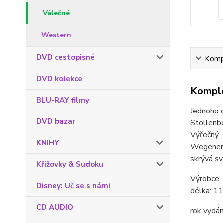
Válečné
Western
DVD cestopisné
Kompl
DVD kolekce
Komple
BLU-RAY filmy
Jednoho d
DVD bazar
Stollenbe
Výřečný T
KNIHY
Wegenero
skrývá s
Křížovky & Sudoku
Výrobce: 
Disney: Uč se s námi
délka:
11
CD AUDIO
rok vydán