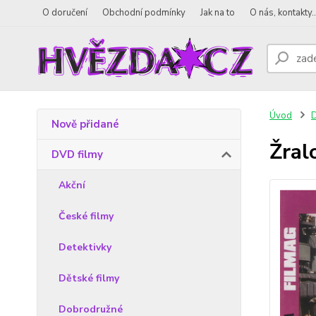
O doručení
Obchodní podmínky
Jak na to
O nás, kontakty..
Úvod
D
Nově přidané
Žral
DVD filmy
Akční
České filmy
Detektivky
Dětské filmy
Dobrodružné