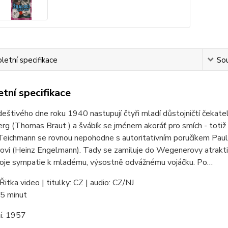
etní specifikace
Sou
tní specifikace
eštivého dne roku 1940 nastupují čtyři mladí důstojničtí čekate
rg (Thomas Braut ) a švábík se jménem akoráť pro smích - totiž
eichmann se rovnou nepohodne s autoritativním poručíkem Paulim 
vi (Heinz Engelmann). Tady se zamiluje do Wegenerovy atraktiv
voje sympatie k mladému, výsostně odvážnému vojáčku. Po…
Řitka video | titulky: CZ | audio: CZ/NJ
5 minut
í:
1957