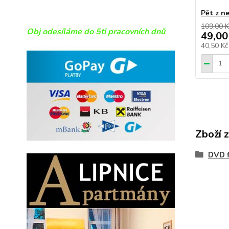
Pět z n
109,00 K
Obj odesíláme do 5ti pracovních dnů
49,00
40,50 K
Zboží 
DVD f