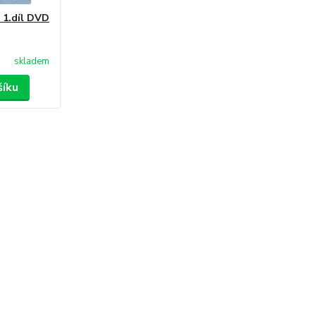
e 1.díl DVD
skladem
šíku