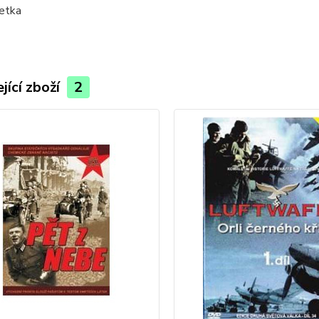
etka
jící zboží
2