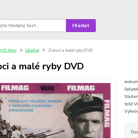
.
Hledat
VD filmy
Válečné
Žraloci a malé ryby DVD
oci a malé ryby DVD
Jednoh
čekate
Stolle
totiž 
Výřečn
Dos