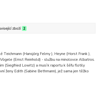
visející zboží
2
lé Teichmann (Hansjörg Felmy ), Heyne (Horst Frank ),
 Vögele (Ernst Reinhold) - službu na minolovce Albatros.
(Siegfried Lowitz) a musí k raportu k šéfu flotily
ní ženy Edith (Sabine Bethmann), jež sama jen těžko