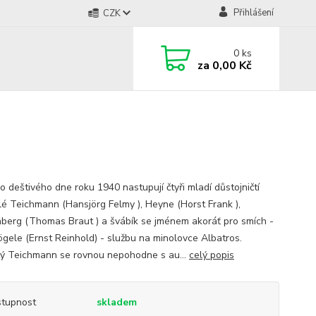
Přihlášení
CZK
0
ks
za
0,00 Kč
o deštivého dne roku 1940 nastupují čtyři mladí důstojničtí
lé Teichmann (Hansjörg Felmy ), Heyne (Horst Frank ),
nberg (Thomas Braut ) a švábík se jménem akoráť pro smích -
Vögele (Ernst Reinhold) - službu na minolovce Albatros.
ý Teichmann se rovnou nepohodne s au...
celý popis
tupnost
skladem