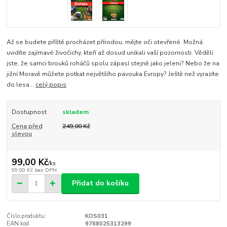
Až se budete příště procházet přírodou, mějte oči otevřené. Možná
uvidíte zajímavé živočichy, kteří až dosud unikali vaší pozornosti. Věděli
jste, že samci brouků roháčů spolu zápasí stejně jako jeleni? Nebo že na
jižní Moravě můžete potkat největšího pavouka Evropy? Ještě než vyrazíte
do lesa...
celý popis
Dostupnost
skladem
Cena před
249,00 Kč
slevou
99,00 Kč
/
ks
99,00 Kč
bez DPH
Přidat do košíku
Číslo produktu:
KOS031
EAN kód:
9788025313299