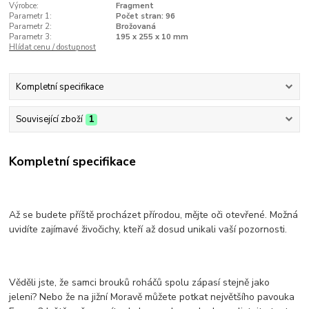
Výrobce:
Fragment
Parametr 1:
Počet stran: 96
Parametr 2:
Brožovaná
Parametr 3:
195 x 255 x 10 mm
Hlídat cenu / dostupnost
Kompletní specifikace
Související zboží
1
Kompletní specifikace
Až se budete příště procházet přírodou, mějte oči otevřené. Možná
uvidíte zajímavé živočichy, kteří až dosud unikali vaší pozornosti.
Věděli jste, že samci brouků roháčů spolu zápasí stejně jako
jeleni? Nebo že na jižní Moravě můžete potkat největšího pavouka