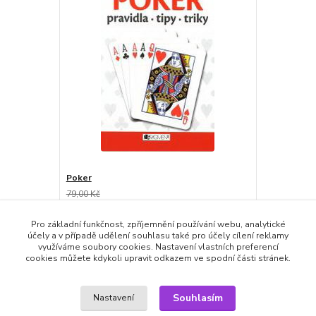
Poker
79,00 Kč
39,00 Kč
/
ks
skladem
39,00 Kč
bez DPH
Pro základní funkčnost, zpříjemnění používání webu, analytické
účely a v případě udělení souhlasu také pro účely cílení reklamy
Přidat do košíku
využíváme soubory cookies. Nastavení vlastních preferencí
cookies můžete kdykoli upravit odkazem ve spodní části stránek.
Souhlasím
Nastavení
Zboží zařazeno v kategoriích