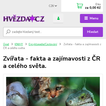
0
ks
CZK
za
0,00 Kč
Menu
Hledat
Úvod
KNIHY
Encyklopedie/Cestování
Zvířata - fakta a zajímavosti z
ČR a celého světa.
Zvířata - fakta a zajímavosti z ČR
a celého světa.