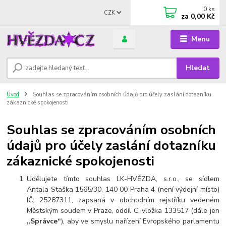
0
ks
CZK
za
0,00 Kč
Menu
Hledat
Úvod
Souhlas se zpracováním osobních údajů pro účely zaslání dotazníku
zákaznické spokojenosti
Souhlas se zpracováním osobních
údajů pro účely zaslání dotazníku
zákaznické spokojenosti
Udělujete tímto souhlas LK-HVĚZDA, s.r.o., se sídlem
Antala Staška 1565/30, 140 00 Praha 4 (není výdejní místo)
IČ: 25287311, zapsaná v obchodním rejstříku vedeném
Městským soudem v Praze, oddíl C, vložka 133517 (dále jen
„Správce“
), aby ve smyslu nařízení Evropského parlamentu