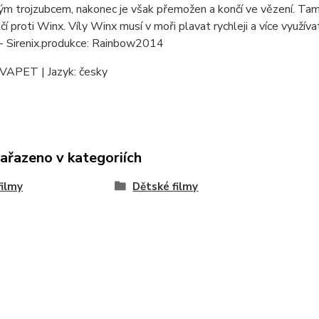
m trojzubcem, nakonec je však přemožen a končí ve vězení. Tam 
čí proti Winx. Víly Winx musí v moři plavat rychleji a více využí
- Sirenix.produkce: Rainbow2014
 VAPET | Jazyk: česky
zařazeno v kategoriích
ilmy
Dětské filmy