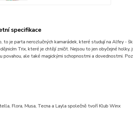
tní specifikace
, to je parta nerozlučných kamarádek, které studují na Alfey - šk
dějnicím Trix, které je chtějí zničit. Nejsou to jen obyčejné holky,
u povahou, ale také magickými schopnostmi a dovednostmi. Poznej j
ella, Flora, Musa, Tecna a Layla společně tvoří Klub Winx