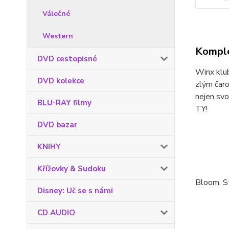
Válečné
Western
Komple
DVD cestopisné
Winx klub
DVD kolekce
zlým čaro
nejen svo
BLU-RAY filmy
TY!
DVD bazar
KNIHY
Křížovky & Sudoku
Bloom, St
Disney: Uč se s námi
CD AUDIO