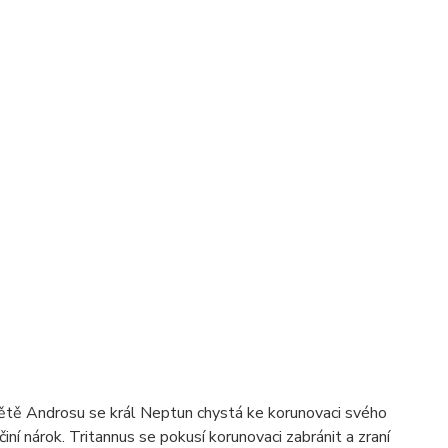
světě Androsu se král Neptun chystá ke korunovaci svého
iní nárok. Tritannus se pokusí korunovaci zabránit a zraní