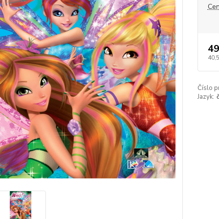
Cen
49
40,
Číslo p
Jazyk: