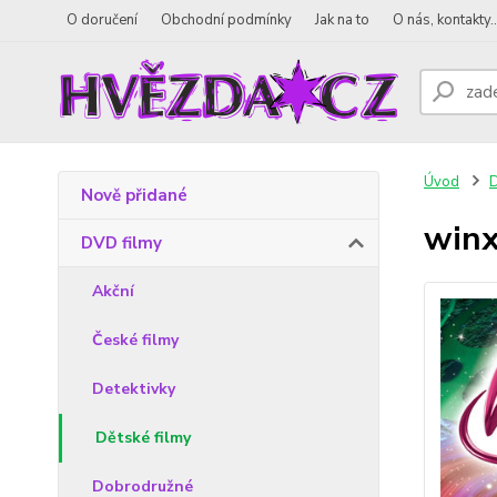
O doručení
Obchodní podmínky
Jak na to
O nás, kontakty..
Úvod
D
Nově přidané
winx
DVD filmy
Akční
České filmy
Detektivky
Dětské filmy
Dobrodružné