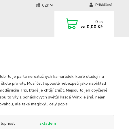
Přihlášení
CZK
0
ks
za
0,00 Kč
lub, to je parta nerozlučných kamarádek, které studují na
 škole pro víly. Musí čelit spoustě nebezpečí jako například
rodějnicím Trix, které je chtějí zničit. Nejsou to jen obyčejné
jsou to víly z pohádkových světů! Každá Winx je jiná, nejen
ovahou, ale také magický...
celý popis
tupnost
skladem