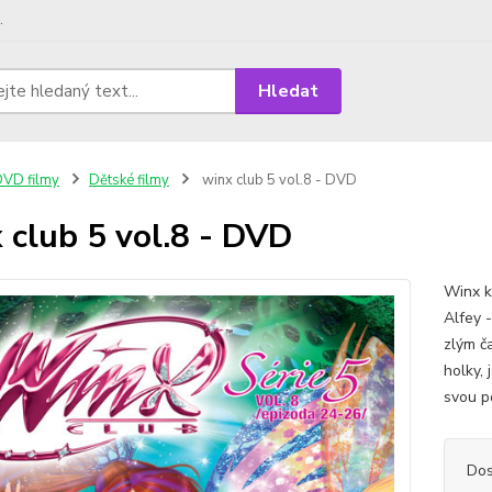
.
Hledat
VD filmy
Dětské filmy
winx club 5 vol.8 - DVD
 club 5 vol.8 - DVD
Winx k
Alfey -
zlým ča
holky, 
svou p
Dos