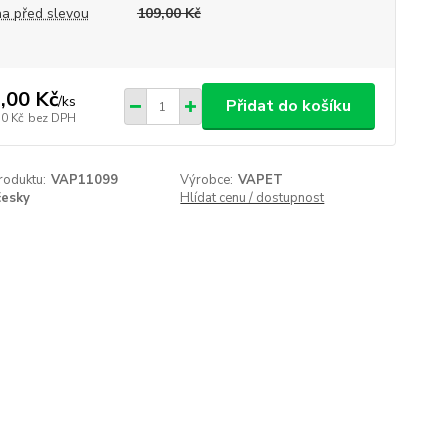
a před slevou
109,00 Kč
,00 Kč
/
ks
Přidat do košíku
50 Kč
bez DPH
roduktu:
VAP11099
Výrobce:
VAPET
česky
Hlídat cenu / dostupnost