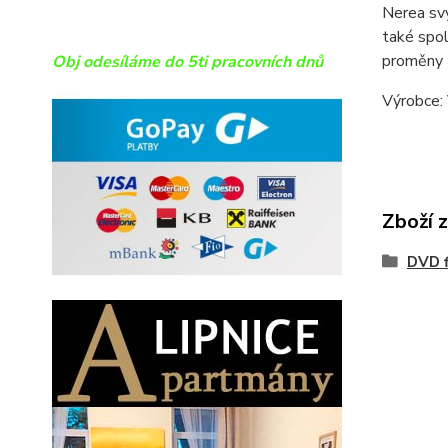
Nerea svý
také spol
proměny 
Obj odesíláme do 5ti pracovních dnů
Výrobce:
Zboží 
DVD f