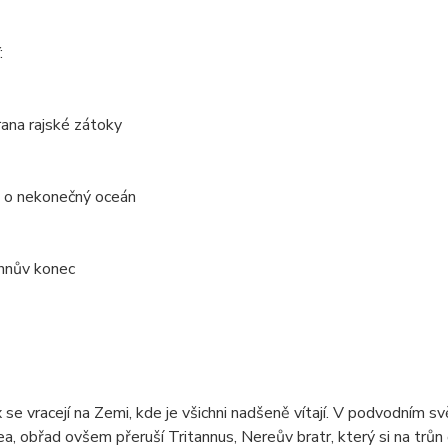
:
ana rajské zátoky
a o nekonečný oceán
annův konec
 se vracejí na Zemi, kde je všichni nadšeně vítají. V podvodním 
a, obřad ovšem přeruší Tritannus, Nereův bratr, který si na trůn č