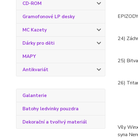
CD-ROM
EPIZODY
Gramofonové LP desky
MC Kazety
24) Záchr
Dárky pro děti
MAPY
25) Bitv
Antikvariát
26) Trit
Galanterie
Batohy ledvinky pouzdra
Dekorační a tvořivý materiál
Víly Winx
syna Nere