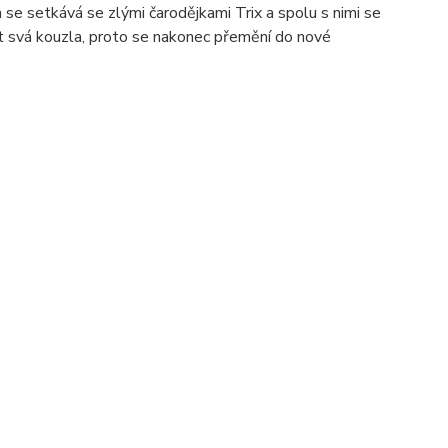
se setkává se zlými čarodějkami Trix a spolu s nimi se
vat svá kouzla, proto se nakonec přemění do nové