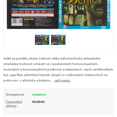
Ještě na počátku druhé světové války měla berlínská dekadentní
smetánka možnost scházet se v podzemních homosexuálních,
lesbických a transsexuálních podnicích a kabaretech. Jejich návštěvníkem
byl i gay Max, přelétavý hejsek, libující si v náhodných známostech na
jednu noc, v alkoholu a kokainu....
celý popis
Dostupnost
skladem
Cena před
59,00 Kč
slevou