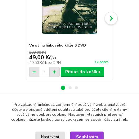
Ve stínu hákového kříže 3 DVD
Na cestě do
109,00 Kč
109,00 Kč
49,00 Kč
59,00 Kč
/
ks
skladem
40,50 Kč
bez DPH
48,76 Kč
bez
Přidat do košíku
Pro základní funkčnost, zpříjemnění používání webu, analytické
Zboží zařazeno v kategoriích
účely a v případě udělení souhlasu také pro účely cílení reklamy
využíváme soubory cookies. Nastavení vlastních preferencí
cookies můžete kdykoli upravit odkazem ve spodní části stránek.
DVD filmy
Dobrodružné
Souhlasím
Nastavení