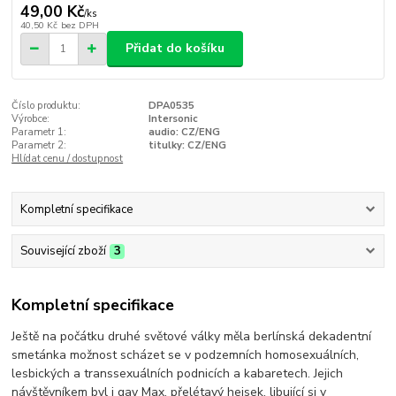
49,00 Kč
/
ks
40,50 Kč
bez DPH
Přidat do košíku
Číslo produktu:
DPA0535
Výrobce:
Intersonic
Parametr 1:
audio: CZ/ENG
Parametr 2:
titulky: CZ/ENG
Hlídat cenu / dostupnost
Kompletní specifikace
Související zboží
3
Kompletní specifikace
Ještě na počátku druhé světové války měla berlínská dekadentní
smetánka možnost scházet se v podzemních homosexuálních,
lesbických a transsexuálních podnicích a kabaretech. Jejich
návštěvníkem byl i gay Max, přelétavý hejsek, libující si v