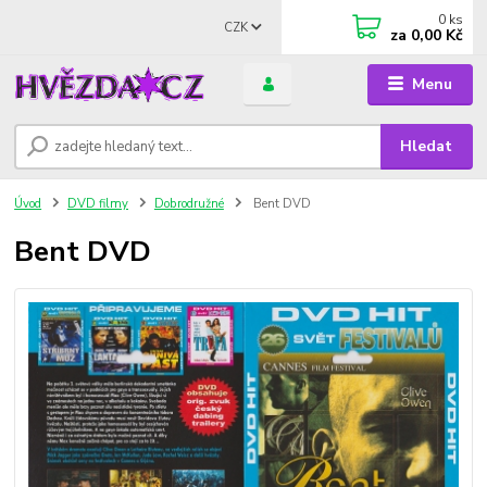
0
ks
CZK
za
0,00 Kč
Menu
Hledat
Úvod
DVD filmy
Dobrodružné
Bent DVD
Bent DVD