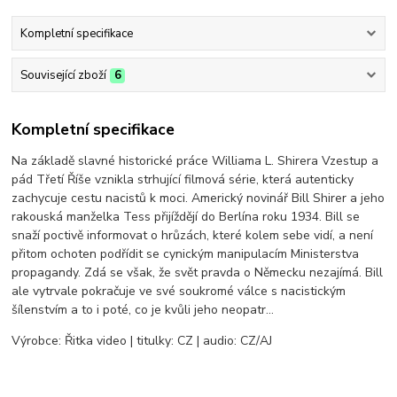
Kompletní specifikace
Související zboží
6
Kompletní specifikace
Na základě slavné historické práce Williama L. Shirera Vzestup a
pád Třetí Říše vznikla strhující filmová série, která autenticky
zachycuje cestu nacistů k moci. Americký novinář Bill Shirer a jeho
rakouská manželka Tess přijíždějí do Berlína roku 1934. Bill se
snaží poctivě informovat o hrůzách, které kolem sebe vidí, a není
přitom ochoten podřídit se cynickým manipulacím Ministerstva
propagandy. Zdá se však, že svět pravda o Německu nezajímá. Bill
ale vytrvale pokračuje ve své soukromé válce s nacistickým
šílenstvím a to i poté, co je kvůli jeho neopatr…
Výrobce: Řitka video | titulky: CZ | audio: CZ/AJ