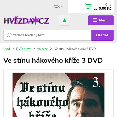
0
ks
CZK
za
0,00 Kč
Menu
Hledat
Úvod
DVD filmy
Válečné
Ve stínu hákového kříže 3 DVD
Ve stínu hákového kříže 3 DVD