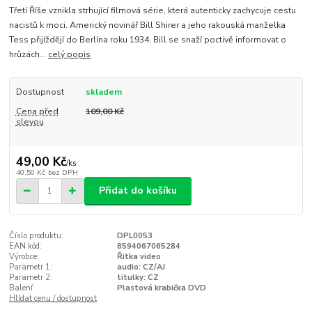
Třetí Říše vznikla strhující filmová série, která autenticky zachycuje cestu
nacistů k moci. Americký novinář Bill Shirer a jeho rakouská manželka
Tess přijíždějí do Berlína roku 1934. Bill se snaží poctivě informovat o
hrůzách...
celý popis
Dostupnost
skladem
Cena před
109,00 Kč
slevou
49,00 Kč
/
ks
40,50 Kč
bez DPH
Přidat do košíku
Číslo produktu:
DPL0053
EAN kód:
8594067065284
Výrobce:
Řitka video
Parametr 1:
audio: CZ/AJ
Parametr 2:
titulky: CZ
Balení:
Plastová krabička DVD
Hlídat cenu / dostupnost