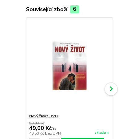
Související zboží
6
Nový život DVD
Berlín 1948
59,00 Kč
59,00 Kč
49,00 Kč
49,00 Kč
/
ks
skladem
40,50 Kč
bez DPH
40,50 Kč
bez