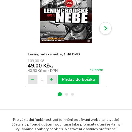
Leningradské nebe, 1.díl DVD
Volba cíle 
109,00 Kč
109,00 Kč
49,00 Kč
49,00 Kč
/
ks
skladem
40,50 Kč
bez DPH
40,50 Kč
bez
Přidat do košíku
Zboží zařazeno v kategoriích
Pro základní funkčnost, zpříjemnění používání webu, analytické
účely a v případě udělení souhlasu také pro účely cílení reklamy
DVD filmy
využíváme soubory cookies. Nastavení vlastních preferencí