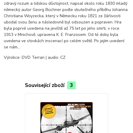
zdravý rozum a lidskou důstojnost, napsal okolo roku 1830 mladý
německý autor Georg Büchner podle skutečného příběhu Johanna
Christiana Woyzecka, který v Německu roku 1821 ze žárlivosti
ubodal svou ženu a následovně byl odsouzen a popraven. Hra
byla poprvé uvedena na jeviště až 75 let po jeho smrti, v roce
1913 v Mnichově, upravena K. E. Franzosem. Od té doby byla
uvedena ve stovkách inscenací po celém světě. Po jejím uvedení
se nám…
Výrobce: DVD Terran | audio: CZ
Související zboží
3