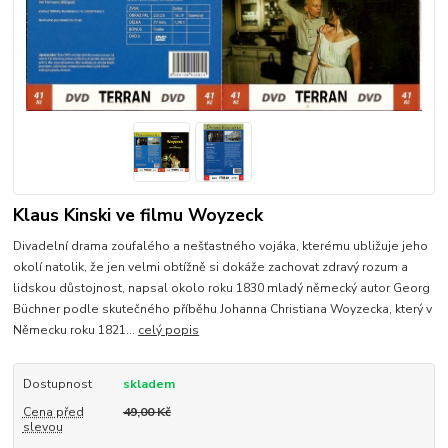
Klaus Kinski ve filmu Woyzeck
Divadelní drama zoufalého a nešťastného vojáka, kterému ubližuje jeho
okolí natolik, že jen velmi obtížně si dokáže zachovat zdravý rozum a
lidskou důstojnost, napsal okolo roku 1830 mladý německý autor Georg
Büchner podle skutečného příběhu Johanna Christiana Woyzecka, který v
Německu roku 1821...
celý popis
Dostupnost
skladem
Cena před
49,00 Kč
slevou