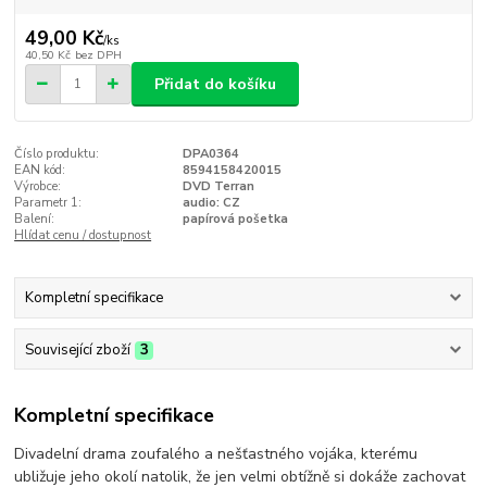
49,00 Kč
/
ks
40,50 Kč
bez DPH
Přidat do košíku
Číslo produktu:
DPA0364
EAN kód:
8594158420015
Výrobce:
DVD Terran
Parametr 1:
audio: CZ
Balení:
papírová pošetka
Hlídat cenu / dostupnost
Kompletní specifikace
Související zboží
3
Kompletní specifikace
Divadelní drama zoufalého a nešťastného vojáka, kterému
ubližuje jeho okolí natolik, že jen velmi obtížně si dokáže zachovat