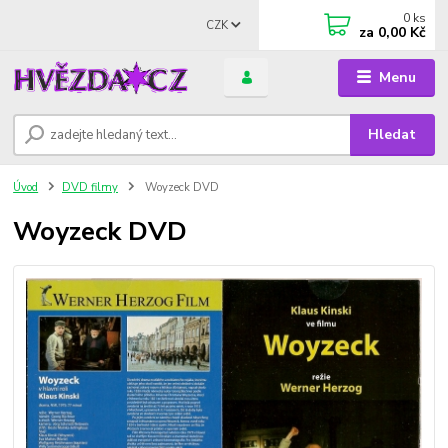
0
ks
CZK
za
0,00 Kč
Menu
Hledat
Úvod
DVD filmy
Woyzeck DVD
Woyzeck DVD