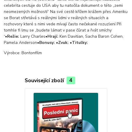
celebrita cestuje do USA aby tu natočila dokument o této „zemi
neomezených možností“ Na své cestě křížem krážem přes Ameriku
se Borat střetává s reálnými lidmi v reálných situacích a
rozhovory které s nimi vede mívají často nečekané rozuzlení Při
tomhle fi lmu se „budete lámat v pase čůrat a řvát smíchy
“•
Režie:
Larry Charles•
Hrají:
Ken Davitian, Sacha Baron Cohen,
Pamela Anderson•
Bonusy:
•
Zvuk:
•
Titulky:
Výrobce: Bontonfilm
Související zboží
4