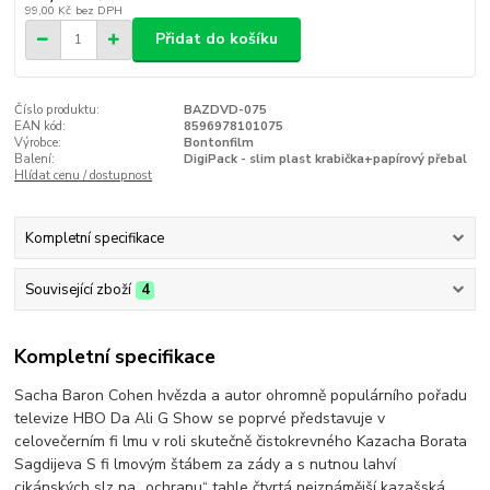
99,00 Kč
bez DPH
Přidat do košíku
Číslo produktu:
BAZDVD-075
EAN kód:
8596978101075
Výrobce:
Bontonfilm
Balení:
DigiPack - slim plast krabička+papírový přebal
Hlídat cenu / dostupnost
Kompletní specifikace
Související zboží
4
Kompletní specifikace
Sacha Baron Cohen hvězda a autor ohromně populárního pořadu
televize HBO Da Ali G Show se poprvé představuje v
celovečerním fi lmu v roli skutečně čistokrevného Kazacha Borata
Sagdijeva S fi lmovým štábem za zády a s nutnou lahví
cikánských slz na „ochranu“ tahle čtvrtá nejznámější kazašská