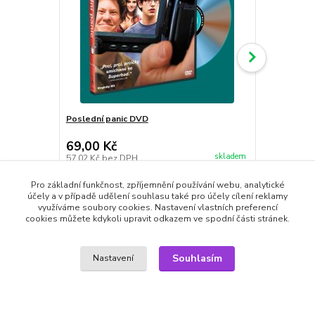
Poslední panic DVD
Bucky Larso
89,00 Kč
69,00 Kč
89,00 Kč
skladem
57,02 Kč
bez DPH
73,55 Kč
bez
Přidat do košíku
Pro základní funkčnost, zpříjemnění používání webu, analytické
účely a v případě udělení souhlasu také pro účely cílení reklamy
využíváme soubory cookies. Nastavení vlastních preferencí
cookies můžete kdykoli upravit odkazem ve spodní části stránek.
Souhlasím
Nastavení
Zboží zařazeno v kategoriích
Nově přidané
DVD filmy