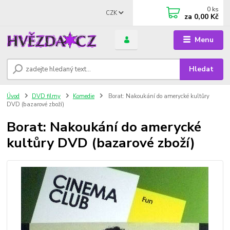
0
ks
CZK
za
0,00 Kč
Menu
Hledat
Úvod
DVD filmy
Komedie
Borat: Nakoukání do amerycké kultůry
DVD (bazarové zboží)
Borat: Nakoukání do amerycké
kultůry DVD (bazarové zboží)