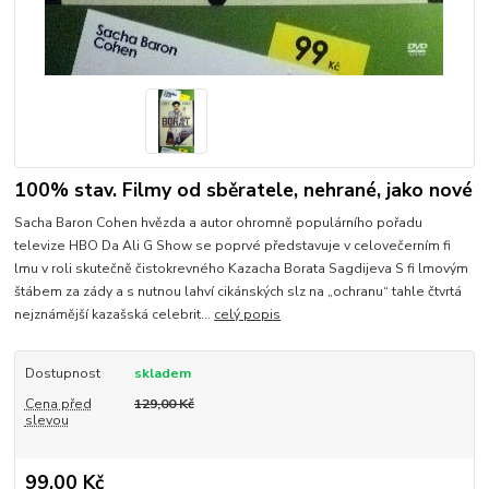
100% stav. Filmy od sběratele, nehrané, jako nové
Sacha Baron Cohen hvězda a autor ohromně populárního pořadu
televize HBO Da Ali G Show se poprvé představuje v celovečerním fi
lmu v roli skutečně čistokrevného Kazacha Borata Sagdijeva S fi lmovým
štábem za zády a s nutnou lahví cikánských slz na „ochranu“ tahle čtvrtá
nejznámější kazašská celebrit...
celý popis
Dostupnost
skladem
Cena před
129,00 Kč
slevou
99,00 Kč