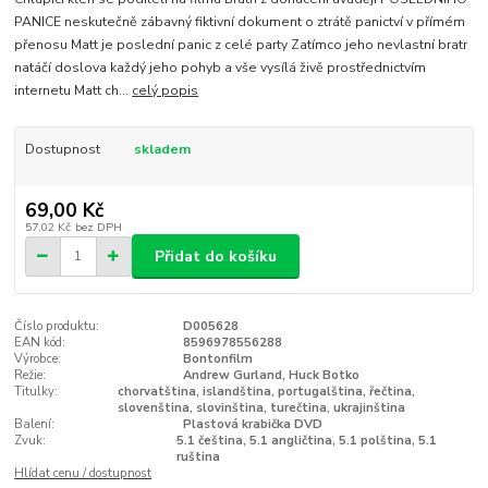
PANICE neskutečně zábavný fiktivní dokument o ztrátě panictví v přímém
přenosu Matt je poslední panic z celé party Zatímco jeho nevlastní bratr
natáčí doslova každý jeho pohyb a vše vysílá živě prostřednictvím
internetu Matt ch...
celý popis
Dostupnost
skladem
69,00 Kč
57,02 Kč
bez DPH
Přidat do košíku
Číslo produktu:
D005628
EAN kód:
8596978556288
Výrobce:
Bontonfilm
Režie:
Andrew Gurland, Huck Botko
Titulky:
chorvatština, islandština, portugalština, řečtina,
slovenština, slovinština, turečtina, ukrajinština
Balení:
Plastová krabička DVD
Zvuk:
5.1 čeština, 5.1 angličtina, 5.1 polština, 5.1
ruština
Hlídat cenu / dostupnost