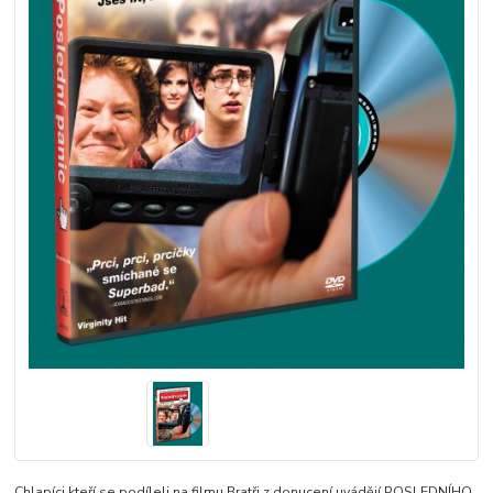
Chlapíci kteří se podíleli na filmu Bratři z donucení uvádějí POSLEDNÍHO