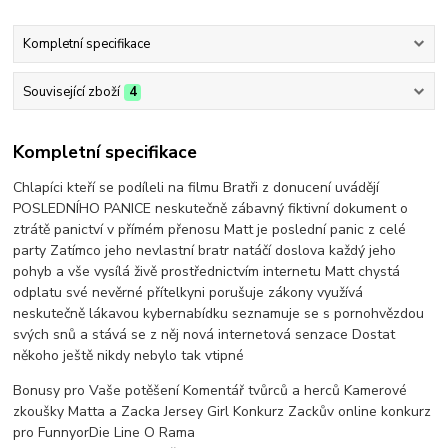
Kompletní specifikace
Související zboží
4
Kompletní specifikace
Chlapíci kteří se podíleli na filmu Bratři z donucení uvádějí
POSLEDNÍHO PANICE neskutečně zábavný fiktivní dokument o
ztrátě panictví v přímém přenosu Matt je poslední panic z celé
party Zatímco jeho nevlastní bratr natáčí doslova každý jeho
pohyb a vše vysílá živě prostřednictvím internetu Matt chystá
odplatu své nevěrné přítelkyni porušuje zákony využívá
neskutečně lákavou kybernabídku seznamuje se s pornohvězdou
svých snů a stává se z něj nová internetová senzace Dostat
někoho ještě nikdy nebylo tak vtipné
Bonusy pro Vaše potěšení Komentář tvůrců a herců Kamerové
zkoušky Matta a Zacka Jersey Girl Konkurz Zackův online konkurz
pro FunnyorDie Line O Rama