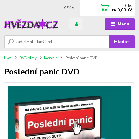
0
ks
CZK
za
0,00 Kč
Menu
Hledat
Úvod
DVD filmy
Komedie
Poslední panic DVD
Poslední panic DVD