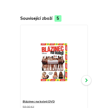
Související zboží
5
Blázinec na koleji DVD
Miláček Rit
59,00 Kč
58,00 Kč