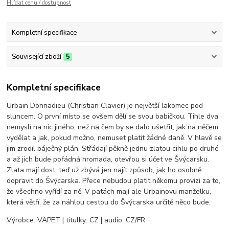
Hlídat cenu / dostupnost
Kompletní specifikace
Související zboží
5
Kompletní specifikace
Urbain Donnadieu (Christian Clavier) je největší lakomec pod
sluncem. O první místo se ovšem dělí se svou babičkou. Tihle dva
nemyslí na nic jiného, než na čem by se dalo ušetřit, jak na něčem
vydělat a jak, pokud možno, nemuset platit žádné daně. V hlavě se
jim zrodil báječný plán. Střádají pěkně jednu zlatou cihlu po druhé
a až jich bude pořádná hromada, otevřou si účet ve Švýcarsku.
Zlata mají dost, teď už zbývá jen najít způsob, jak ho osobně
dopravit do Švýcarska. Přece nebudou platit někomu provizi za to,
že všechno vyřídí za ně. V patách mají ale Urbainovu manželku,
která větří, že za náhlou cestou do Švýcarska určitě něco bude.
Výrobce: VAPET | titulky: CZ | audio: CZ/FR