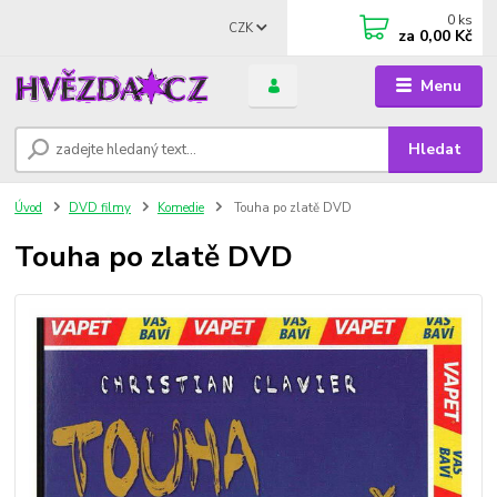
0
ks
CZK
za
0,00 Kč
Menu
Hledat
Úvod
DVD filmy
Komedie
Touha po zlatě DVD
Touha po zlatě DVD