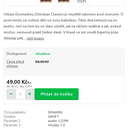
Urbain Donnadieu (Christian Clavier) je největší lakomec pod sluncem. O
první místo se ovšem dělí se svou babičkou. Tihle dva nemyslí na nic
jiného, než na čem by se dalo ušetřit, jak na něčem vydělat a jak, pokud
možno, nemuset platit žádné daně. V hlavě se jim zrodil báječný plán.
Střádají pěk...
celý popis
Dostupnost
skladem
Cena před
58,00 Kč
slevou
49,00 Kč
/
ks
40,50 Kč
bez DPH
Přidat do košíku
Číslo produktu:
DPA0061
Výrobce:
VAPET
Parametr 1:
audio: CZ/FR
Parametr 2:
titulky: CZ