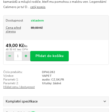
kamarádů a milující rodiče, kteří mu pomohou z maléru ven. Legendární
Calimero je tu! D...
celý popis
Dostupnost
skladem
Cena před
89,00 Kč
slevou
49,00 Kč
/
ks
40,50 Kč
bez DPH
Přidat do košíku
Číslo produktu:
DPA1262
Výrobce:
VAPET
Parametr 1:
audio: CZ,SK,FR
Parametr 2:
titulky: žádné
Hlídat cenu / dostupnost
Kompletní specifikace