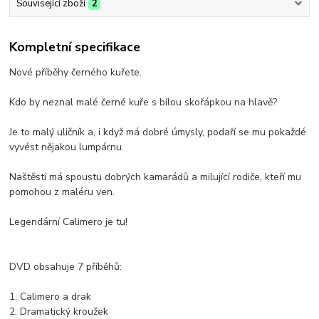
Související zboží
2
Kompletní specifikace
Nové příběhy černého kuřete.
Kdo by neznal malé černé kuře s bílou skořápkou na hlavě?
Je to malý uličník a, i když má dobré úmysly, podaří se mu pokaždé
vyvést nějakou lumpárnu.
Naštěstí má spoustu dobrých kamarádů a milující rodiče, kteří mu
pomohou z maléru ven.
Legendární Calimero je tu!
DVD obsahuje 7 příběhů:
1. Calimero a drak
2. Dramatický kroužek