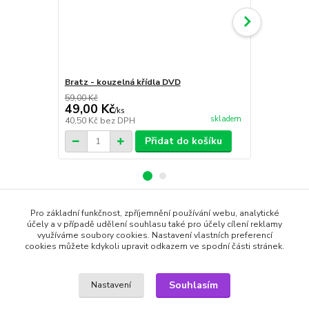
Bratz - kouzelná křídla DVD
10 přikázán
59,00 Kč
49,00 Kč
59,00 Kč
/
ks
skladem
40,50 Kč
bez DPH
48,76 Kč
bez
Přidat do košíku
Pro základní funkčnost, zpříjemnění používání webu, analytické
Zboží zařazeno v kategoriích
účely a v případě udělení souhlasu také pro účely cílení reklamy
využíváme soubory cookies. Nastavení vlastních preferencí
cookies můžete kdykoli upravit odkazem ve spodní části stránek.
DVD filmy
Dětské filmy
Souhlasím
Nastavení