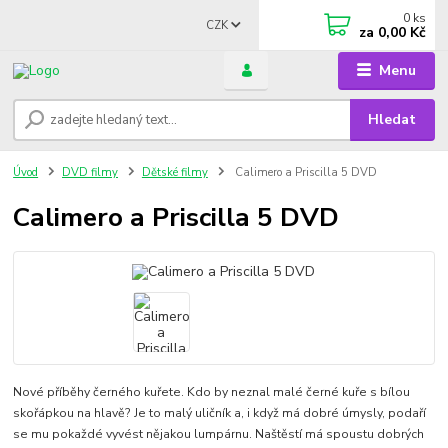
0
ks
CZK
za
0,00 Kč
Menu
Hledat
Úvod
DVD filmy
Dětské filmy
Calimero a Priscilla 5 DVD
Calimero a Priscilla 5 DVD
Nové příběhy černého kuřete. Kdo by neznal malé černé kuře s bílou
skořápkou na hlavě? Je to malý uličník a, i když má dobré úmysly, podaří
se mu pokaždé vyvést nějakou lumpárnu. Naštěstí má spoustu dobrých