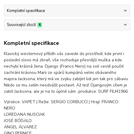
Kompletní specifikace
Související zboží
6
Kompletní specifikace
Klasický westernový příběh vás zavede do prostředí, kde první i
poslední slovo má zbraň, vše rozhoduje přesnější muška a kde
nechybí krásná žena. Django (Franco Nero) na své cestě pouští
zachrání krásnou Marii ze spárů kumpánů velmi obávaného
majora Jacksona, který má ve zvyku zabíjet lidi jen tak pro zábavu.
Nikdo se mu zatím neodvážil postavit. Až teď. Djangovým cílem je
zabít Jacksona, ale je na to úplně sám…produkce: SURF FILM1966
Výrobce: VAPET | Režie: SERGIO CORBUCCI | Hrají: FRANCO
NERO
LOREDANA NUSCIAK
JOSÉ BÓDALO
ÁNGEL ÁLVAREZ
GINO PERNICE