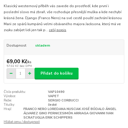
Klasický westernový příběh vás zavede do prostředí, kde první i
poslední slovo má zbraň, vše rozhoduje přesnější muška a kde nechybí
krásná žena. Django (Franco Nero) na své cestě pouští zachrání krásnou
Marii ze spárů kumpánů velmi obávaného majora Jacksona, který má ve
zvyku zabíjet lidi jen tak p...
celý popis
Dostupnost
skladem
69,00 Kč
/
ks
57,02 Kč
bez DPH
Přidat do košíku
Číslo produktu:
VAP10490
Výrobce:
VAPET
Režie:
SERGIO CORBUCCI
Titulky:
české
Hrají:
FRANCO NERO LOREDANA NUSCIAK JOSÉ BÓDALO ÁNGEL
ÁLVAREZ GINO PERNICESIMÓN ARRIAGA GIOVANNI IVAN
SCRATUGLIA ERIK SCHIPPERS
Hlídat cenu / dostupnost