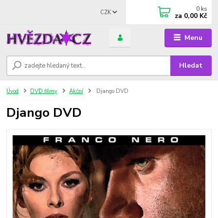
0
ks
CZK
za
0,00 Kč
Menu
Hledat
Úvod
DVD filmy
Akční
Django DVD
Django DVD