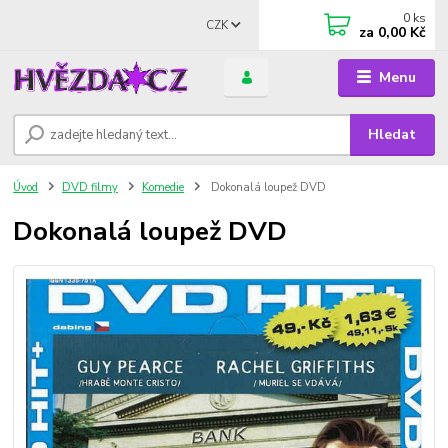
0
ks
CZK
za
0,00 Kč
Menu
Hledat
Úvod
DVD filmy
Komedie
Dokonalá loupež DVD
Dokonalá loupež DVD