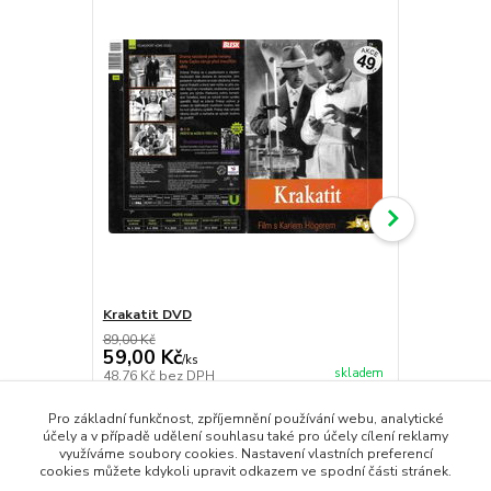
Krakatit DVD
Milenci DVD
89,00 Kč
109,00 Kč
59,00 Kč
49,00 Kč
/
ks
skladem
48,76 Kč
bez DPH
40,50 Kč
bez
Přidat do košíku
Pro základní funkčnost, zpříjemnění používání webu, analytické
účely a v případě udělení souhlasu také pro účely cílení reklamy
využíváme soubory cookies. Nastavení vlastních preferencí
cookies můžete kdykoli upravit odkazem ve spodní části stránek.