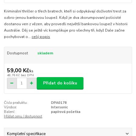
Kriminální thriller o třech bratrech, kteří si odpykávají doživotní trest za
ozbro-jenou bankovou loupež. Když je dva zkorumpovaní policisté
dostanou ven z vězen, aby provedli největší bankovou loupež v historii
Austrálie. Děj se ještě víc komplikuje pro všechny tři, když Dale začne
pochybovat o...
celý popis
Dostupnost
skladem
59,00 Kč
/
ks
48,76 Kč
bez DPH
Přidat do košíku
Číslo produktu:
DPA0178
Výrobce:
Intersonic
Balení:
papírová pošetka
Hlídat cenu / dostupnost
Kompletní specifikace