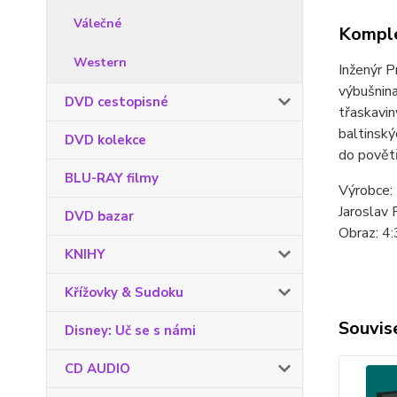
Válečné
Komple
Western
Inženýr 
výbušnina
DVD cestopisné
třaskavin
baltinský
DVD kolekce
do povětř
BLU-RAY filmy
Výrobce: 
Jaroslav 
DVD bazar
Obraz: 4:
KNIHY
Křížovky & Sudoku
Souvise
Disney: Uč se s námi
CD AUDIO