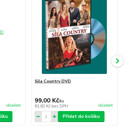
Síla Country DVD
Od
89,
99,00 Kč
89
/
ks
skladem
skladem
81,82 Kč
bez DPH
73
šíku
Přidat do košíku