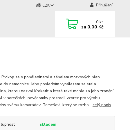
Přihlášení
CZK
0
ks
za
0,00 Kč
r Prokop se s popáleninami a zápalem mozkových blan
e do nemocnice. Jeho posledním vynálezem se stala
ina, kterou nazval Krakatit a která také mohla za jeho zranění.
yl v horečkách, nevědomky prozradil vzorec pro výrobu
viny svému kamarádovi Tomešovi, který se rozho...
celý popis
tupnost
skladem