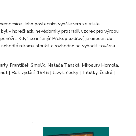
 nemocnice. Jeho posledním vynálezem se stala
ž byl v horečkách, nevědomky prozradil vzorec pro výrobu
eněžit. Když se inženýr Prokop uzdraví, je unesen do
k nehodlá nikomu sloužit a rozhodne se vyhodit továrnu
Marly, František Smolík, Nataša Tanská, Miroslav Homola,
inut | Rok vydání: 1948 | Jazyk: česky | Titulky: české |