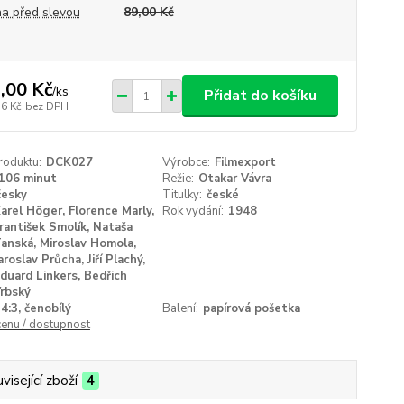
a před slevou
89,00 Kč
,00 Kč
/
ks
Přidat do košíku
76 Kč
bez DPH
roduktu:
DCK027
Výrobce:
Filmexport
106 minut
Režie:
Otakar Vávra
česky
Titulky:
české
arel Höger, Florence Marly,
Rok vydání:
1948
rantišek Smolík, Nataša
anská, Miroslav Homola,
aroslav Průcha, Jiří Plachý,
duard Linkers, Bedřich
rbský
4:3, čenobílý
Balení:
papírová pošetka
cenu / dostupnost
visející zboží
4