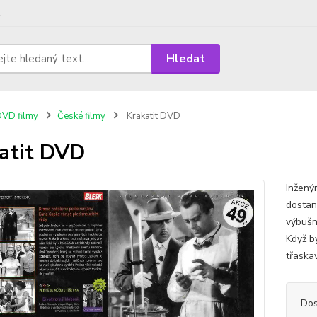
.
Hledat
VD filmy
České filmy
Krakatit DVD
atit DVD
Inžený
dostan
výbušn
Když b
třaska
Dos