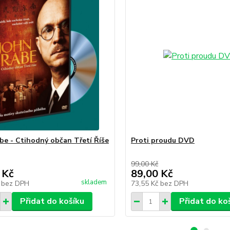
be - Ctihodný občan Třetí Říše
Proti proudu DVD
99,00 Kč
 Kč
89,00 Kč
skladem
č
bez DPH
73,55 Kč
bez DPH
Přidat do košíku
Přidat do ko