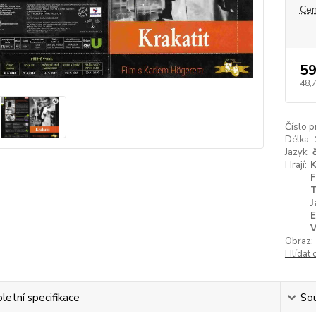
Cen
59
48,
Číslo p
Délka:
Jazyk:
Hrají:
K
F
T
J
E
V
Obraz:
Hlídat 
etní specifikace
Sou