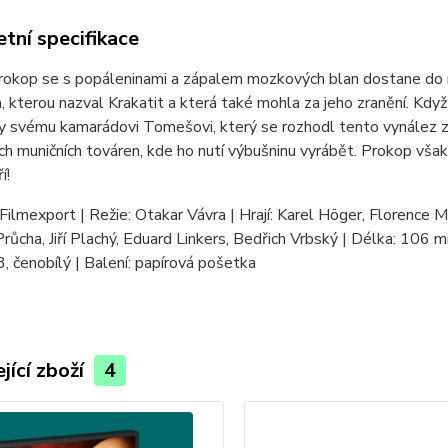
tní specifikace
Prokop se s popáleninami a zápalem mozkových blan dostane do
, kterou nazval Krakatit a která také mohla za jeho zranění. Kdy
y svému kamarádovi Tomešovi, který se rozhodl tento vynález zp
ch muničních továren, kde ho nutí výbušninu vyrábět. Prokop vša
í!
Filmexport | Režie: Otakar Vávra | Hrají: Karel Höger, Florence 
Průcha, Jiří Plachý, Eduard Linkers, Bedřich Vrbský | Délka: 106 m
3, čenobílý | Balení: papírová pošetka
jící zboží
4