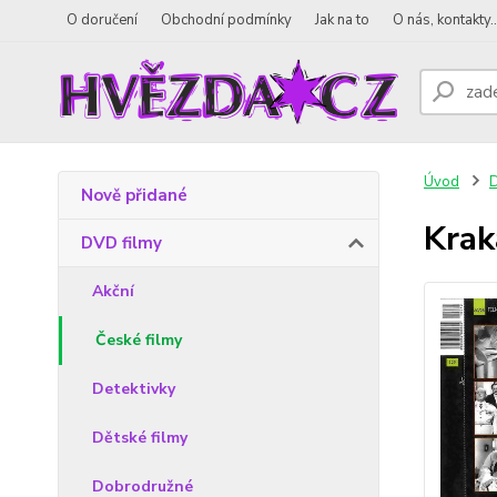
O doručení
Obchodní podmínky
Jak na to
O nás, kontakty..
Úvod
D
Nově přidané
Krak
DVD filmy
Akční
České filmy
Detektivky
Dětské filmy
Dobrodružné