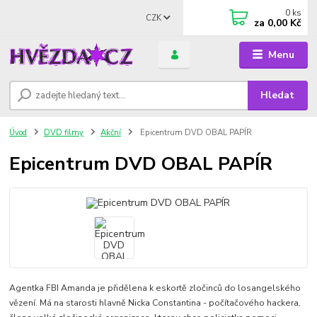
0
ks
CZK
za
0,00 Kč
Menu
Hledat
Úvod
DVD filmy
Akční
Epicentrum DVD OBAL PAPÍR
Epicentrum DVD OBAL PAPÍR
Agentka FBI Amanda je přidělena k eskortě zločinců do losangelského
vězení. Má na starosti hlavně Nicka Constantina - počítačového hackera,