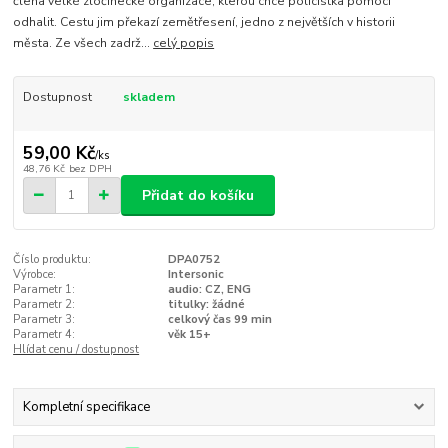
člena velké zločinecké organizace, kterou chce policistka pomoci
odhalit. Cestu jim překazí zemětřesení, jedno z největších v historii
města. Ze všech zadrž...
celý popis
Dostupnost
skladem
59,00 Kč
/
ks
48,76 Kč
bez DPH
Přidat do košíku
Číslo produktu:
DPA0752
Výrobce:
Intersonic
Parametr 1:
audio: CZ, ENG
Parametr 2:
titulky: žádné
Parametr 3:
celkový čas 99 min
Parametr 4:
věk 15+
Hlídat cenu / dostupnost
Kompletní specifikace