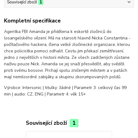
Související zboží
1
Kompletní specifikace
Agentka FBI Amanda je přidělena k eskortě zločinců do
losangelského vězení. Má na starosti hlavně Nicka Constantina -
počítačového hackera, člena velké zločinecké organizace, kterou
chce policistka pomoci odhalit. Cestu jim překazí zemětřesení,
jedno z největších v historii města. Ze všech zadržených zůstane
naživu pouze Nick. Amanda se jej snaží přesvědčit, aby svědčil
proti svému bossovi. Prchají spolu zničeným městem a v patách
mají nemilosrdné zabijáky a skupinu zkorumpovaných poldů.
Výrobce: Intersonic | titulky: žádné | Parametr 3: celkový čas 99
min | audio: CZ, ENG | Parametr 4: věk 15+
Související zboží
1