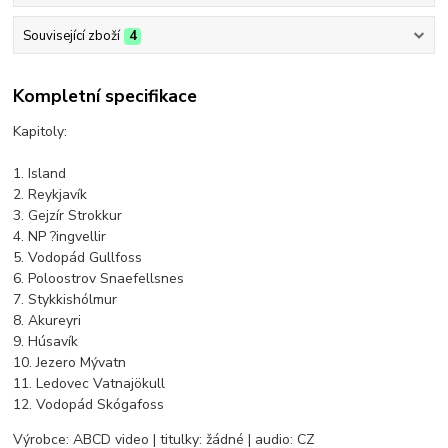
Související zboží
4
Kompletní specifikace
Kapitoly:
1. Island
2. Reykjavík
3. Gejzír Strokkur
4. NP ?ingvellir
5. Vodopád Gullfoss
6. Poloostrov Snaefellsnes
7. Stykkishólmur
8. Akureyri
9. Húsavík
10. Jezero Mývatn
11. Ledovec Vatnajökull
12. Vodopád Skógafoss
Výrobce: ABCD video | titulky: žádné | audio: CZ