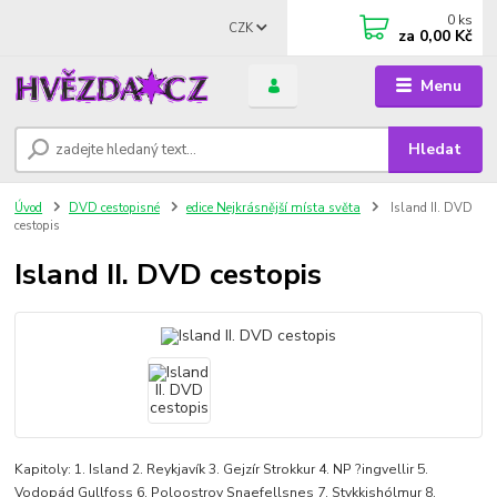
0
ks
CZK
za
0,00 Kč
Menu
Hledat
Úvod
DVD cestopisné
edice Nejkrásnější místa světa
Island II. DVD
cestopis
Island II. DVD cestopis
Kapitoly: 1. Island 2. Reykjavík 3. Gejzír Strokkur 4. NP ?ingvellir 5.
Vodopád Gullfoss 6. Poloostrov Snaefellsnes 7. Stykkishólmur 8.