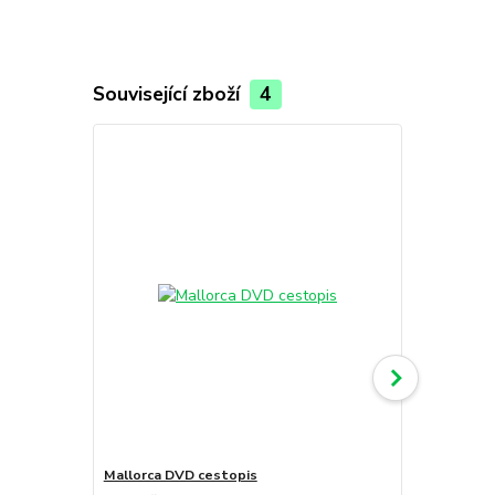
Související zboží
4
Mallorca DVD cestopis
Vietnam II.