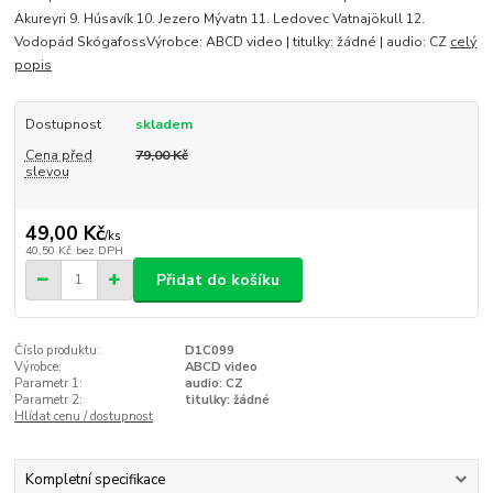
Akureyri 9. Húsavík 10. Jezero Mývatn 11. Ledovec Vatnajökull 12.
Vodopád SkógafossVýrobce: ABCD video | titulky: žádné | audio: CZ
celý
popis
Dostupnost
skladem
Cena před
79,00 Kč
slevou
49,00 Kč
/
ks
40,50 Kč
bez DPH
Přidat do košíku
Číslo produktu:
D1C099
Výrobce:
ABCD video
Parametr 1:
audio: CZ
Parametr 2:
titulky: žádné
Hlídat cenu / dostupnost
Kompletní specifikace