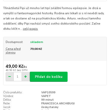
Třináctiletá Pipi už mnoho let trpí zvláštní formou epilepsie. Je drzá a
vymýšlí si fantasmagorické historky. Rodina ani lékaři si s ní nevědí rady,
a tak se dostane až na psychiatrickou kliniku. Arturo, vedoucí tamního
oddělení, díky Pipi nachází smysl svého doktorského poslání. Začne
dívku léčit n...
celý popis
Dostupnost
skladem
Cena před
79,00 Kč
slevou
49,00 Kč
/
ks
40,50 Kč
bez DPH
Přidat do košíku
Číslo produktu:
VAP10599
Výrobce:
VAPET
Délka:
99 minut
Režie:
FRANCESCA ARCHIBUGI
Jazyk:
česky,italsky