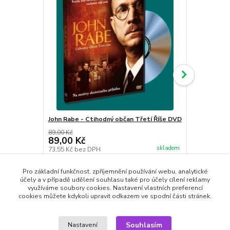
John Rabe - Ctihodný občan Třetí Říše DVD
Jízda s Elvi
DVD
89,00 Kč
89,00 Kč
89,00 Kč
skladem
73,55 Kč
bez DPH
73,55 Kč
bez
Přidat do košíku
Pro základní funkčnost, zpříjemnění používání webu, analytické
účely a v případě udělení souhlasu také pro účely cílení reklamy
využíváme soubory cookies. Nastavení vlastních preferencí
cookies můžete kdykoli upravit odkazem ve spodní části stránek.
Souhlasím
Zboží zařazeno v kategoriích
Nastavení