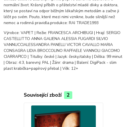
normální život. Krásný příběh o přátelství mladé dívky a doktora,
který se postaví na odpor běžným lékařským metodám a začne ji
léčit po svém. Pouto, které mezi nimi vznikne, bude silnější než
nemoc a rodinná pravidla.produkce: RAI TRADE1993
Výrobce: VAPET | Režie: FRANCESCA ARCHIBUGI | Hrají: SERGIO
CASTELLITTO ANNA GALIENA ALESSIA FUGARDI SILVIO
VANNUCCIALESSANDRA PANELLI VICTOR CAVALLO MARIA
CONSAGRA LIDIA BROCCOLINO RAFFAELE VANNOLI GIACOMO
CIARRAPICO | Titulky: české | Jazyk: česky,italsky | Délka: 99 minut
| Obraz: 4:3, barevný, PAL | Žánr: drama | Balení: DigiPack - slim
plast krabička+papírový přebal | Věk: 12+
Související zboží
2