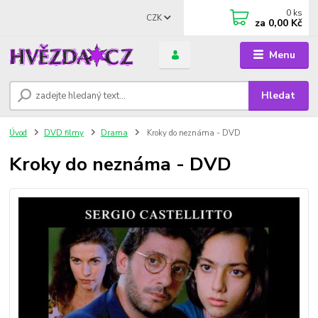
0
ks
CZK
za
0,00 Kč
Menu
Hledat
Úvod
DVD filmy
Drama
Kroky do neznáma - DVD
Kroky do neznáma - DVD