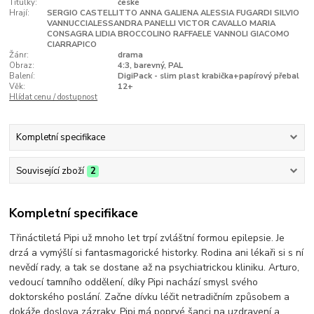
Titulky:
české
Hrají:
SERGIO CASTELLITTO ANNA GALIENA ALESSIA FUGARDI SILVIO
VANNUCCIALESSANDRA PANELLI VICTOR CAVALLO MARIA
CONSAGRA LIDIA BROCCOLINO RAFFAELE VANNOLI GIACOMO
CIARRAPICO
Žánr:
drama
Obraz:
4:3, barevný, PAL
Balení:
DigiPack - slim plast krabička+papírový přebal
Věk:
12+
Hlídat cenu / dostupnost
Kompletní specifikace
Související zboží
2
Kompletní specifikace
Třináctiletá Pipi už mnoho let trpí zvláštní formou epilepsie. Je
drzá a vymýšlí si fantasmagorické historky. Rodina ani lékaři si s ní
nevědí rady, a tak se dostane až na psychiatrickou kliniku. Arturo,
vedoucí tamního oddělení, díky Pipi nachází smysl svého
doktorského poslání. Začne dívku léčit netradičním způsobem a
dokáže doslova zázraky. Pipi má poprvé šanci na uzdravení a