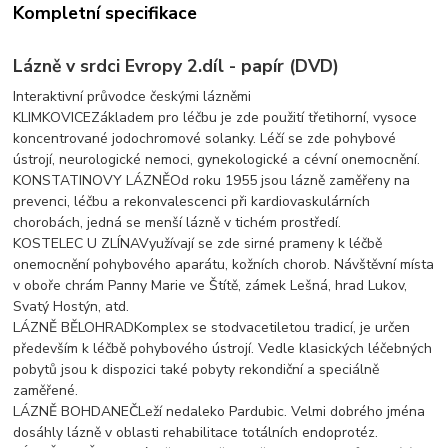
Kompletní specifikace
Lázně v srdci Evropy 2.díl - papír (DVD)
Interaktivní průvodce českými lázněmi
KLIMKOVICEZákladem pro léčbu je zde použití třetihorní, vysoce
koncentrované jodochromové solanky. Léčí se zde pohybové
ústrojí, neurologické nemoci, gynekologické a cévní onemocnění.
KONSTATINOVY LÁZNĚOd roku 1955 jsou lázně zaměřeny na
prevenci, léčbu a rekonvalescenci při kardiovaskulárních
chorobách, jedná se menší lázně v tichém prostředí.
KOSTELEC U ZLÍNAVyužívají se zde sirné prameny k léčbě
onemocnění pohybového aparátu, kožních chorob. Návštěvní místa
v oboře chrám Panny Marie ve Štítě, zámek Lešná, hrad Lukov,
Svatý Hostýn, atd.
LÁZNĚ BĚLOHRADKomplex se stodvacetiletou tradicí, je určen
především k léčbě pohybového ústrojí. Vedle klasických léčebných
pobytů jsou k dispozici také pobyty rekondiční a speciálně
zaměřené.
LÁZNĚ BOHDANEČLeží nedaleko Pardubic. Velmi dobrého jména
dosáhly lázně v oblasti rehabilitace totálních endoprotéz.