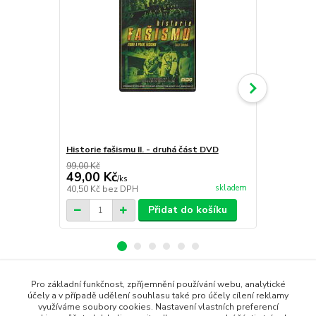
Historie fašismu II. - druhá část DVD
Historie faš
99,00 Kč
99,00 Kč
49,00 Kč
69,00 Kč
/
ks
skladem
40,50 Kč
bez DPH
57,02 Kč
bez
Přidat do košíku
Pro základní funkčnost, zpříjemnění používání webu, analytické
Zboží zařazeno v kategoriích
účely a v případě udělení souhlasu také pro účely cílení reklamy
využíváme soubory cookies. Nastavení vlastních preferencí