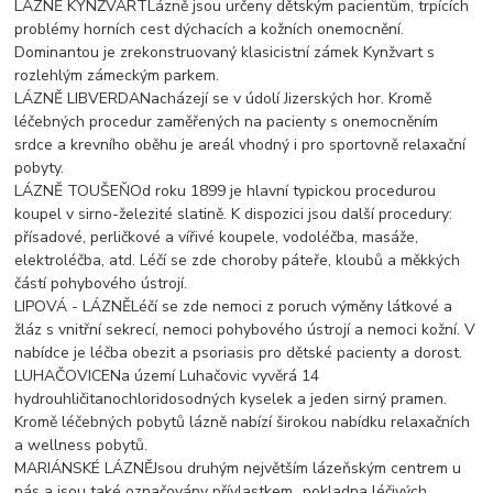
LÁZNĚ KYNŽVARTLázně jsou určeny dětským pacientům, trpících
problémy horních cest dýchacích a kožních onemocnění.
Dominantou je zrekonstruovaný klasicistní zámek Kynžvart s
rozlehlým zámeckým parkem.
LÁZNĚ LIBVERDANacházejí se v údolí Jizerských hor. Kromě
léčebných procedur zaměřených na pacienty s onemocněním
srdce a krevního oběhu je areál vhodný i pro sportovně relaxační
pobyty.
LÁZNĚ TOUŠEŇOd roku 1899 je hlavní typickou procedurou
koupel v sirno-železité slatině. K dispozici jsou další procedury:
přísadové, perličkové a vířivé koupele, vodoléčba, masáže,
elektroléčba, atd. Léčí se zde choroby páteře, kloubů a měkkých
částí pohybového ústrojí.
LIPOVÁ - LÁZNĚLéčí se zde nemoci z poruch výměny látkové a
žláz s vnitřní sekrecí, nemoci pohybového ústrojí a nemoci kožní. V
nabídce je léčba obezit a psoriasis pro dětské pacienty a dorost.
LUHAČOVICENa území Luhačovic vyvěrá 14
hydrouhličitanochloridosodných kyselek a jeden sirný pramen.
Kromě léčebných pobytů lázně nabízí širokou nabídku relaxačních
a wellness pobytů.
MARIÁNSKÉ LÁZNĚJsou druhým největším lázeňským centrem u
nás a jsou také označovány přívlastkem „pokladna léčivých