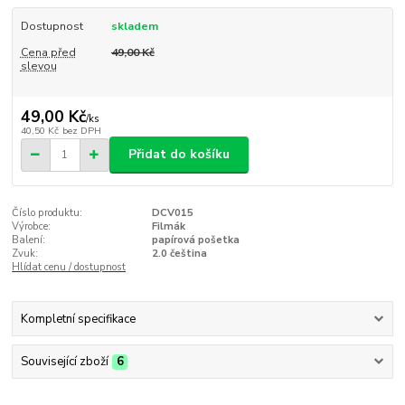
Dostupnost
skladem
Cena před
49,00 Kč
slevou
49,00 Kč
/
ks
40,50 Kč
bez DPH
Přidat do košíku
Číslo produktu:
DCV015
Výrobce:
Filmák
Balení:
papírová pošetka
Zvuk:
2.0 čeština
Hlídat cenu / dostupnost
Kompletní specifikace
Související zboží
6