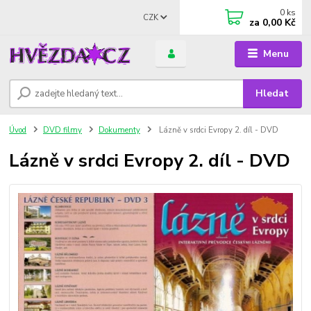
0
ks
CZK
za
0,00 Kč
Menu
Hledat
Úvod
DVD filmy
Dokumenty
Lázně v srdci Evropy 2. díl - DVD
Lázně v srdci Evropy 2. díl - DVD