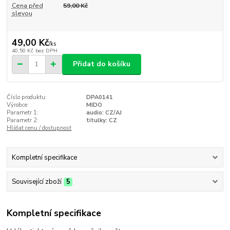
Cena před
59,00 Kč
slevou
49,00 Kč
/
ks
40,50 Kč
bez DPH
Přidat do košíku
Číslo produktu:
DPA0141
Výrobce:
MIDO
Parametr 1:
audio: CZ/AJ
Parametr 2:
titulky: CZ
Hlídat cenu / dostupnost
Kompletní specifikace
Související zboží
5
Kompletní specifikace