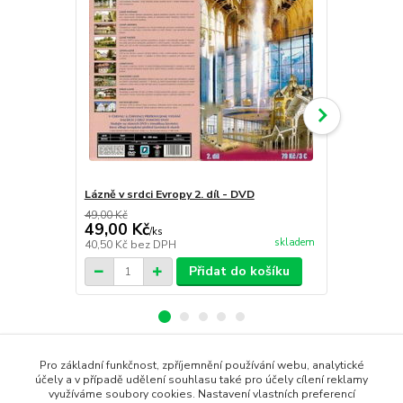
Lázně v srdci Evropy 2. díl - DVD
Atomové bom
49,00 Kč
59,00 Kč
49,00 Kč
49,00 Kč
/
ks
skladem
40,50 Kč
bez DPH
40,50 Kč
bez
Přidat do košíku
Pro základní funkčnost, zpříjemnění používání webu, analytické
Zboží zařazeno v kategoriích
účely a v případě udělení souhlasu také pro účely cílení reklamy
využíváme soubory cookies. Nastavení vlastních preferencí