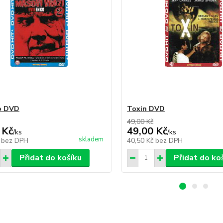
o DVD
Toxin DVD
49,00 Kč
 Kč
49,00 Kč
/
ks
/
ks
skladem
č
bez DPH
40,50 Kč
bez DPH
Přidat do košíku
Přidat do ko