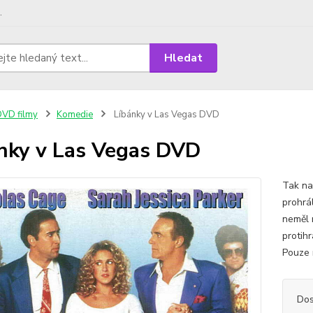
.
Hledat
VD filmy
Komedie
Líbánky v Las Vegas DVD
nky v Las Vegas DVD
Tak na
prohrál
neměl 
protihr
Pouze n
Dos