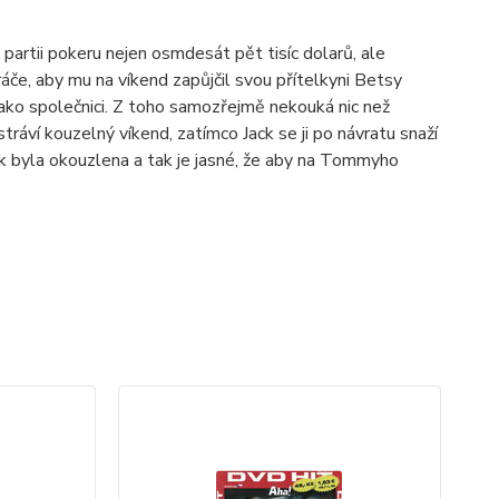
 partii pokeru nejen osmdesát pět tisíc dolarů, ale
áče, aby mu na víkend zapůjčil svou přítelkyni Betsy
jako společnici. Z toho samozřejmě nekouká nic než
ráví kouzelný víkend, zatímco Jack se ji po návratu snaží
 byla okouzlena a tak je jasné, že aby na Tommyho