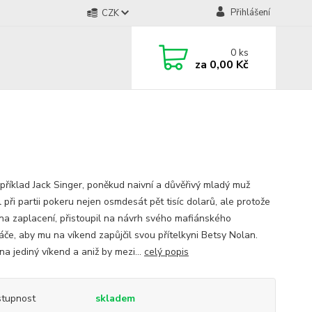
Přihlášení
CZK
0
ks
za
0,00 Kč
příklad Jack Singer, poněkud naivní a důvěřivý mladý muž
 při partii pokeru nejen osmdesát pět tisíc dolarů, ale protože
na zaplacení, přistoupil na návrh svého mafiánského
áče, aby mu na víkend zapůjčil svou přítelkyni Betsy Nolan.
a jediný víkend a aniž by mezi...
celý popis
tupnost
skladem