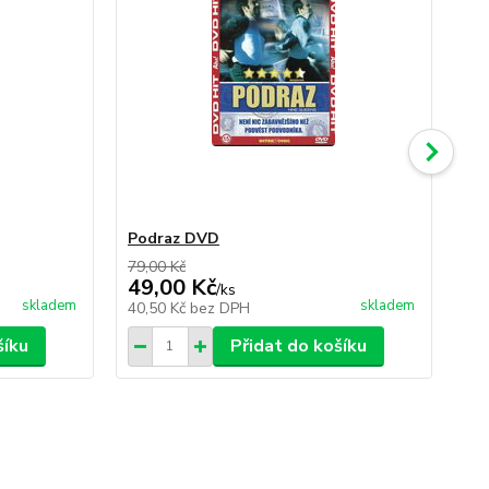
Podraz DVD
Da
79,00 Kč
49,00 Kč
59
/
ks
skladem
skladem
40,50 Kč
bez DPH
48
šíku
Přidat do košíku