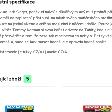
tní specifikace
klad Jack Singer, poněkud naivní a důvěřivý mladý muž prohrál při
eměl na zaplacení, přistoupil na návrh svého mafiánského protihr
uze na jediný víkend a aniž by mezi nimi k něčemu došlo. Pouze 
 Vítěz Tommy Korman si svou kořist odveze na Tahity, kde s ní st
přesvědčit o tom, že zase tak moc bezva to nebylo. Betsy však
omněla, bude se Jack muset hodně, ale opravdu hodně snažit.
Intersonic | titulky: CZ/AJ | audio: CZ/AJ
jící zboží
5