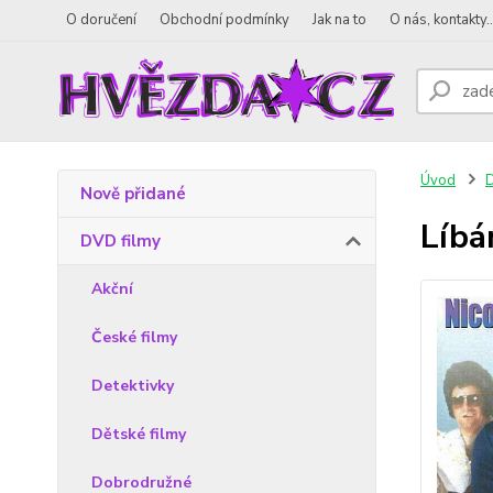
O doručení
Obchodní podmínky
Jak na to
O nás, kontakty..
Úvod
D
Nově přidané
Líbá
DVD filmy
Akční
České filmy
Detektivky
Dětské filmy
Dobrodružné