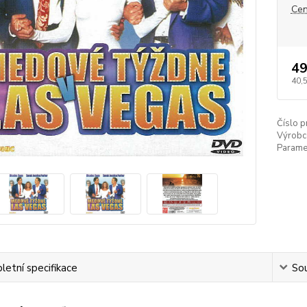
Cen
49
40,
Číslo p
Výrobc
Paramet
etní specifikace
Sou