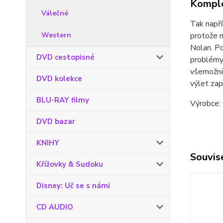
Komple
Válečné
Tak napří
protože n
Western
Nolan. Po
DVD cestopisné
problémy.
všemožně 
DVD kolekce
výlet zap
BLU-RAY filmy
Výrobce: 
DVD bazar
KNIHY
Souvise
Křížovky & Sudoku
Disney: Uč se s námi
CD AUDIO