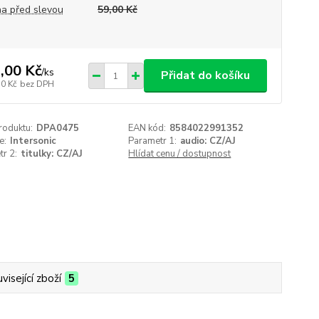
a před slevou
59,00 Kč
,00 Kč
/
ks
Přidat do košíku
50 Kč
bez DPH
roduktu:
DPA0475
EAN kód:
8584022991352
e:
Intersonic
Parametr 1:
audio: CZ/AJ
r 2:
titulky: CZ/AJ
Hlídat cenu / dostupnost
visející zboží
5