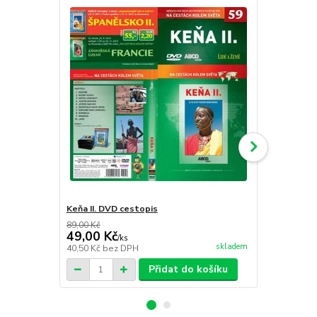
Keňa II. DVD cestopis
Čína - na h
89,00 Kč
89,00 Kč
49,00 Kč
49,00 Kč
/
ks
skladem
40,50 Kč
bez DPH
40,50 Kč
bez
Přidat do košíku