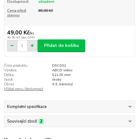
Dostupnost
skladem
Cena před
89,00 Kč
slevou
49,00 Kč
/
ks
40,50 Kč
bez DPH
Přidat do košíku
Číslo produktu:
D5C032
Výrobce:
ABCD video
Délka:
52+25 min
Jazyk:
česky
Obraz:
4:3, barevný
Hlídat cenu / dostupnost
Kompletní specifikace
Související zboží
2