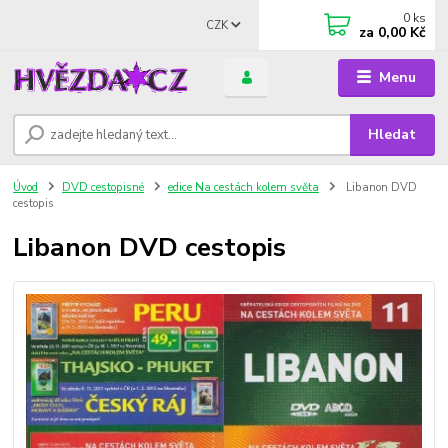
0
ks
CZK
za
0,00 Kč
Menu
Hledat
Úvod
DVD cestopisné
edice Na cestách kolem světa
Libanon DVD
cestopis
Libanon DVD cestopis