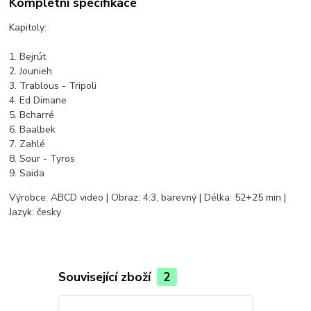
Kompletní specifikace
Kapitoly:
1. Bejrút
2. Jounieh
3. Trablous - Tripoli
4. Ed Dimane
5. Bcharré
6. Baalbek
7. Zahlé
8. Sour - Tyros
9. Saida
Výrobce: ABCD video | Obraz: 4:3, barevný | Délka: 52+25 min |
Jazyk: česky
Související zboží
2