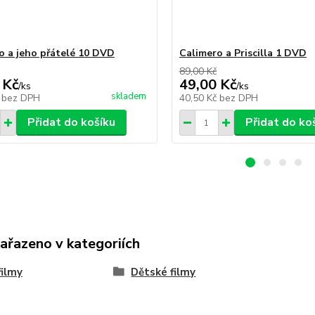
o a jeho přátelé 10 DVD
Calimero a Priscilla 1 DVD
89,00 Kč
 Kč
49,00 Kč
/
ks
/
ks
skladem
č
bez DPH
40,50 Kč
bez DPH
Přidat do košíku
Přidat do ko
zařazeno v kategoriích
ilmy
Dětské filmy