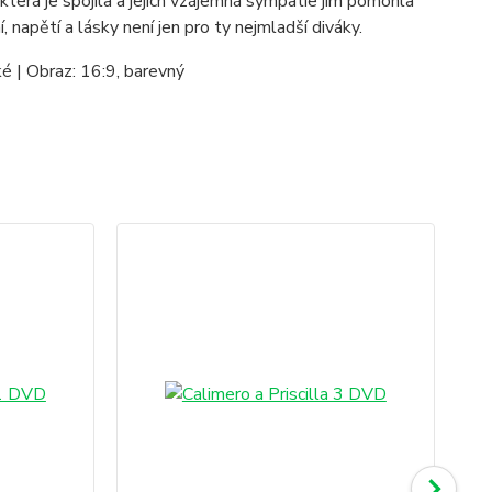
která je spojila a jejich vzájemná sympatie jim pomohla
 napětí a lásky není jen pro ty nejmladší diváky.
ké | Obraz: 16:9, barevný