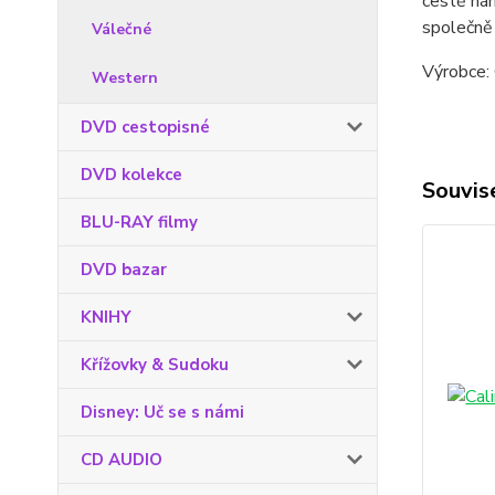
cestě náh
společně 
Válečné
Výrobce: 
Western
DVD cestopisné
DVD kolekce
Souvise
BLU-RAY filmy
DVD bazar
KNIHY
Křížovky & Sudoku
Disney: Uč se s námi
CD AUDIO