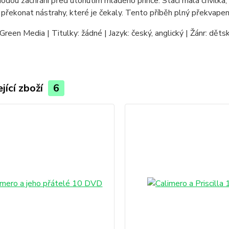
odou zachrání před utonutím mladého prince. Stačí malá chvilka, 
překonat nástrahy, které je čekaly. Tento příběh plný překvapení,
Green Media | Titulky: žádné | Jazyk: český, anglický | Žánr: děts
jící zboží
6