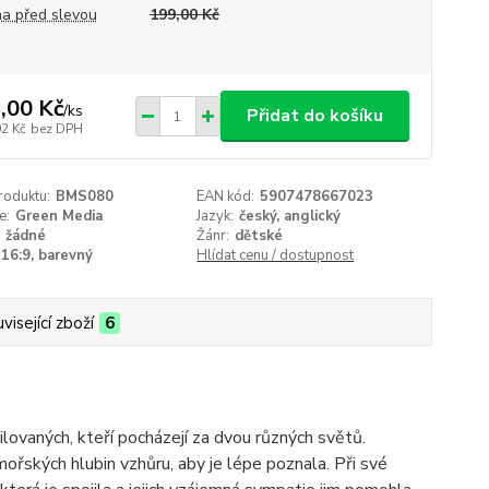
a před slevou
199,00 Kč
,00 Kč
/
ks
Přidat do košíku
02 Kč
bez DPH
roduktu:
BMS080
EAN kód:
5907478667023
e:
Green Media
Jazyk:
český, anglický
žádné
Žánr:
dětské
16:9, barevný
Hlídat cenu / dostupnost
visející zboží
6
ovaných, kteří pocházejí za dvou různých světů.
mořských hlubin vzhůru, aby je lépe poznala. Při své