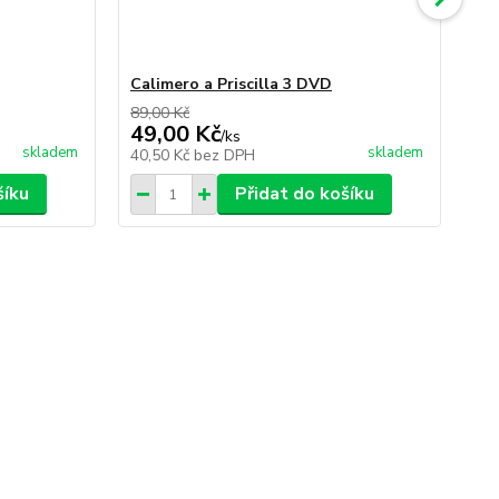
Calimero a Priscilla 3 DVD
Cal
89,00 Kč
89,
49,00 Kč
49
/
ks
skladem
skladem
40,50 Kč
bez DPH
40
šíku
Přidat do košíku