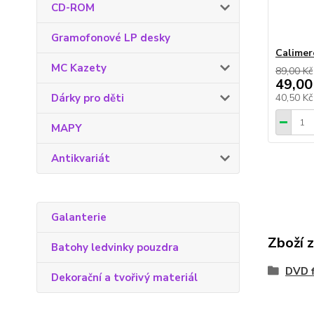
CD-ROM
Gramofonové LP desky
Calimer
MC Kazety
89,00 Kč
49,00
Dárky pro děti
40,50 K
MAPY
Antikvariát
Galanterie
Zboží 
Batohy ledvinky pouzdra
DVD f
Dekorační a tvořivý materiál