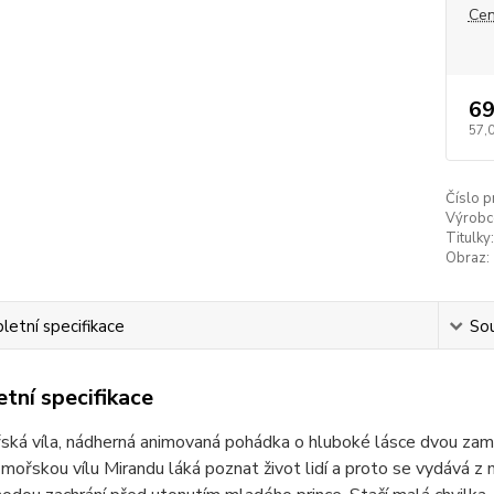
Cen
69
57,
Číslo p
Výrobc
Titulky:
Obraz:
etní specifikace
Sou
tní specifikace
ká víla, nádherná animovaná pohádka o hluboké lásce dvou zamil
mořskou vílu Mirandu láká poznat život lidí a proto se vydává z 