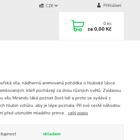
Přihlášení
CZK
0
ks
za
0,00 Kč
ořská víla, nádherná animovaná pohádka o hluboké lásce
amilovaných, kteří pocházejí za dvou různých světů. Zvídavou
u vílu Mirandu láká poznat život lidí a proto se vydává z
ch hlubin vzhůru, aby je lépe poznala. Při své cestě náhodou
ní před utonutím mladého prince...
celý popis
tupnost
skladem