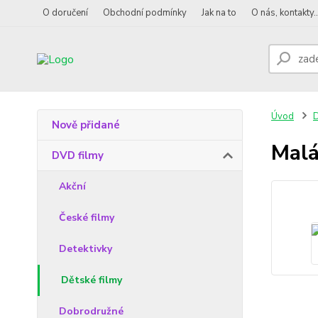
O doručení
Obchodní podmínky
Jak na to
O nás, kontakty..
Úvod
D
Nově přidané
Malá
DVD filmy
Akční
České filmy
Detektivky
Dětské filmy
Dobrodružné