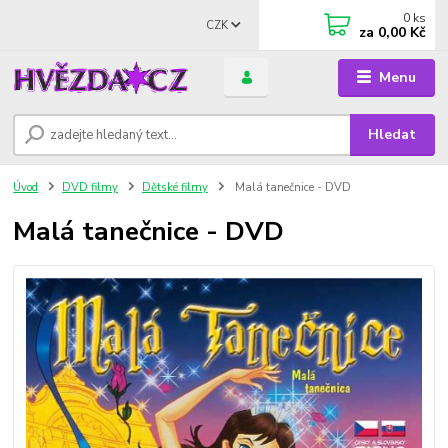
0
ks
CZK
za
0,00 Kč
Menu
Hledat
Úvod
DVD filmy
Dětské filmy
Malá tanečnice - DVD
Malá tanečnice - DVD