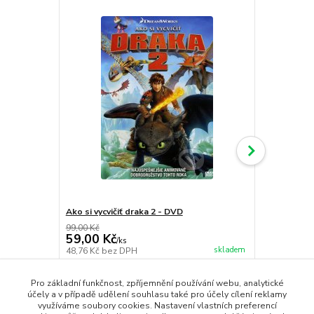
Ako si vycvičiť draka 2 - DVD
Alenka v říši
99,00 Kč
79,00 Kč
59,00 Kč
49,00 Kč
/
ks
skladem
48,76 Kč
bez DPH
40,50 Kč
bez
Přidat do košíku
Pro základní funkčnost, zpříjemnění používání webu, analytické
účely a v případě udělení souhlasu také pro účely cílení reklamy
využíváme soubory cookies. Nastavení vlastních preferencí