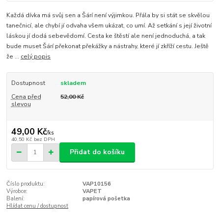
Každá dívka má svůj sen a Šárí není výjimkou. Přála by si stát se skvělou
tanečnicí, ale chybí jí odvaha všem ukázat, co umí. Až setkání s její životní
láskou jí dodá sebevědomí. Cesta ke štěstí ale není jednoduchá, a tak
bude muset Šárí překonat překážky a nástrahy, které jí zkříží cestu. Ještě
že ...
celý popis
Dostupnost
skladem
Cena před
52,00 Kč
slevou
49,00 Kč
/
ks
40,50 Kč
bez DPH
Přidat do košíku
Číslo produktu:
VAP10156
Výrobce:
VAPET
Balení:
papírová pošetka
Hlídat cenu / dostupnost