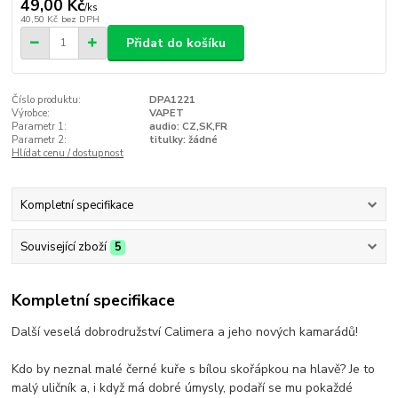
49,00 Kč
/
ks
40,50 Kč
bez DPH
Přidat do košíku
Číslo produktu:
DPA1221
Výrobce:
VAPET
Parametr 1:
audio: CZ,SK,FR
Parametr 2:
titulky: žádné
Hlídat cenu / dostupnost
Kompletní specifikace
Související zboží
5
Kompletní specifikace
Další veselá dobrodružství Calimera a jeho nových kamarádů!
Kdo by neznal malé černé kuře s bílou skořápkou na hlavě? Je to
malý uličník a, i když má dobré úmysly, podaří se mu pokaždé