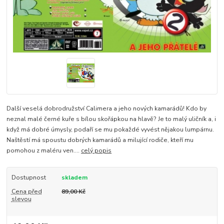
Další veselá dobrodružství Calimera a jeho nových kamarádů! Kdo by
neznal malé černé kuře s bílou skořápkou na hlavě? Je to malý uličník a, i
když má dobré úmysly, podaří se mu pokaždé vyvést nějakou lumpárnu.
Naštěstí má spoustu dobrých kamarádů a milující rodiče, kteří mu
pomohou z maléru ven....
celý popis
Dostupnost
skladem
Cena před
89,00 Kč
slevou