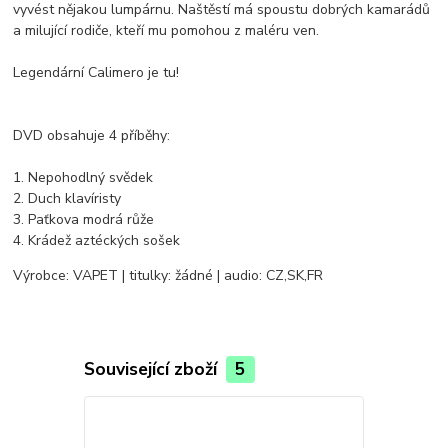
vyvést nějakou lumpárnu. Naštěstí má spoustu dobrých kamarádů
a milující rodiče, kteří mu pomohou z maléru ven.
Legendární Calimero je tu!
DVD obsahuje 4 příběhy:
1. Nepohodlný svědek
2. Duch klavíristy
3. Paťkova modrá růže
4. Krádež aztéckých sošek
Výrobce: VAPET | titulky: žádné | audio: CZ,SK,FR
Související zboží
5