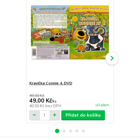
Kravička Connie 4. DVD
RH+ upíří p
49,00 Kč
59,00 Kč
49,00 Kč
49,00 Kč
/
ks
skladem
40,50 Kč
bez DPH
40,50 Kč
bez
Přidat do košíku