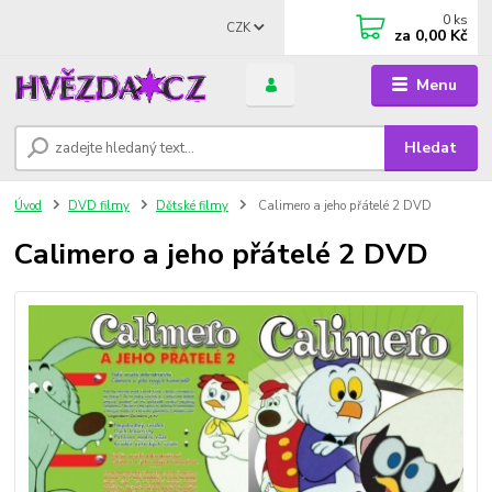
0
ks
CZK
za
0,00 Kč
Menu
Hledat
Úvod
DVD filmy
Dětské filmy
Calimero a jeho přátelé 2 DVD
Calimero a jeho přátelé 2 DVD