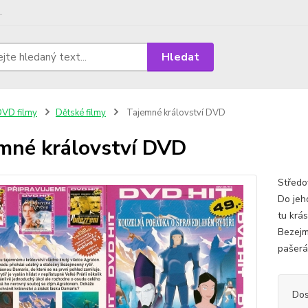
.
Hledat
VD filmy
Dětské filmy
Tajemné království DVD
mné království DVD
Středo
Do jeh
tu krá
Bezejme
pašerá
Dos