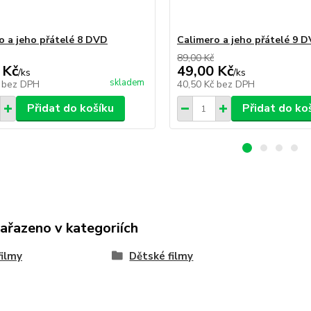
o a jeho přátelé 8 DVD
Calimero a jeho přátelé 9 
89,00 Kč
 Kč
49,00 Kč
/
ks
/
ks
skladem
č
bez DPH
40,50 Kč
bez DPH
Přidat do košíku
Přidat do ko
zařazeno v kategoriích
ilmy
Dětské filmy