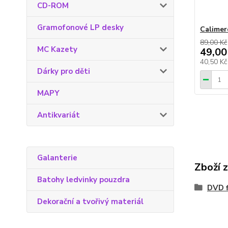
CD-ROM
Gramofonové LP desky
Calimer
89,00 Kč
MC Kazety
49,00
40,50 K
Dárky pro děti
MAPY
Antikvariát
Galanterie
Zboží 
Batohy ledvinky pouzdra
DVD f
Dekorační a tvořivý materiál