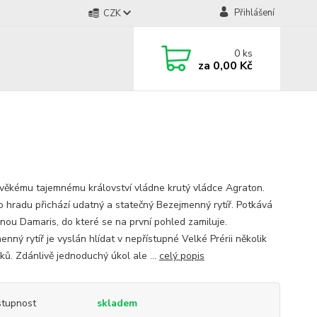
Přihlášení
CZK
0
ks
za
0,00 Kč
věkému tajemnému království vládne krutý vládce Agraton.
o hradu přichází udatný a statečný Bezejmenný rytíř. Potkává
snou Damaris, do které se na první pohled zamiluje.
nný rytíř je vyslán hlídat v nepřístupné Velké Prérii několik
ků. Zdánlivě jednoduchý úkol ale ...
celý popis
tupnost
skladem