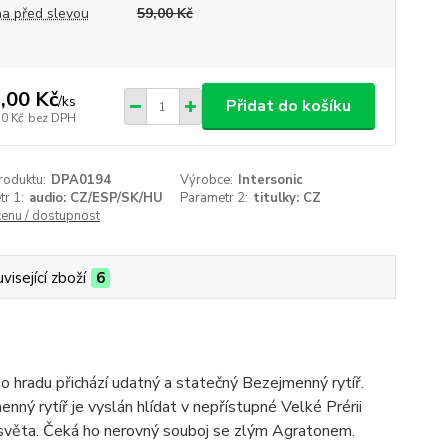
a před slevou
59,00 Kč
,00 Kč
/
ks
Přidat do košíku
50 Kč
bez DPH
roduktu:
DPA0194
Výrobce:
Intersonic
r 1:
audio: CZ/ESP/SK/HU
Parametr 2:
titulky: CZ
cenu / dostupnost
visející zboží
6
 hradu přichází udatný a statečný Bezejmenný rytíř.
nný rytíř je vyslán hlídat v nepřístupné Velké Prérii
 světa. Čeká ho nerovný souboj se zlým Agratonem.