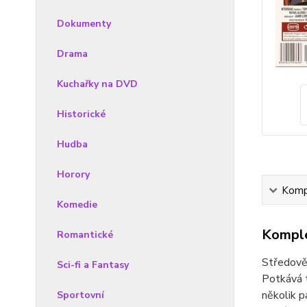
Dokumenty
Drama
Kuchařky na DVD
Historické
Hudba
Horory
Kompl
Komedie
Komple
Romantické
Středověk
Sci-fi a Fantasy
Potkává t
několik p
Sportovní