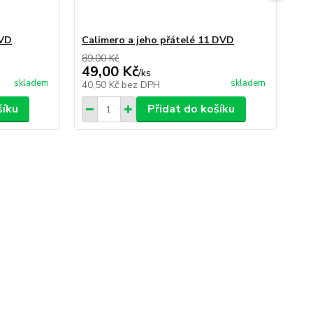
DVD
Calimero a jeho přátelé 11 DVD
Ca
89,00 Kč
89,
49,00 Kč
49
/
ks
skladem
skladem
40,50 Kč
bez DPH
40
šíku
Přidat do košíku