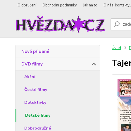
O doručení
Obchodní podmínky
Jak na to
O nás, kontakty..
Úvod
D
Nově přidané
Taje
DVD filmy
Akční
České filmy
Detektivky
Dětské filmy
Dobrodružné