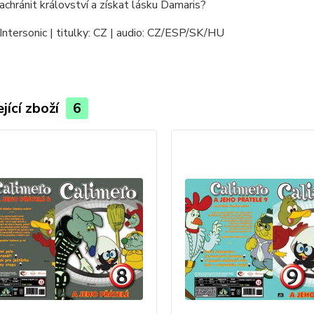
chránit království a získat lásku Damaris?
Intersonic | titulky: CZ | audio: CZ/ESP/SK/HU
jící zboží
6