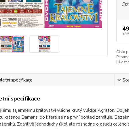
Cen
49
40,
Číslo p
Paramet
Hlídat 
etní specifikace
Sou
tní specifikace
ému tajemnému království vládne krutý vládce Agraton. Do jeho
u krásnou Damaris, do které se na první pohled zamiluje. Bezejme
ašeráků. Zdánlivě jednoduchý úkol ale rozhodne o osudu celého