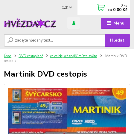
0
ks
CZK
za
0,00 Kč
Menu
Hledat
Úvod
DVD cestopisné
edice Nejkrásnější místa světa
Martinik DVD
cestopis
Martinik DVD cestopis