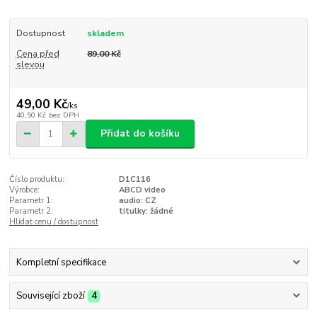
Dostupnost
skladem
Cena před
89,00 Kč
slevou
49,00 Kč
/
ks
40,50 Kč
bez DPH
Přidat do košíku
Číslo produktu:
D1C116
Výrobce:
ABCD video
Parametr 1:
audio: CZ
Parametr 2:
titulky: žádné
Hlídat cenu / dostupnost
Kompletní specifikace
Související zboží
4