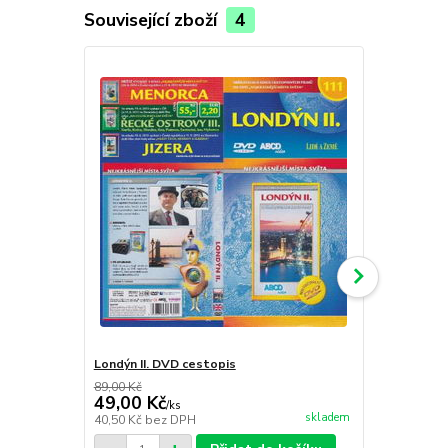
Související zboží
4
Londýn II. DVD cestopis
Mallorca DV
89,00 Kč
89,00 Kč
49,00 Kč
49,00 Kč
/
ks
skladem
40,50 Kč
bez DPH
40,50 Kč
bez