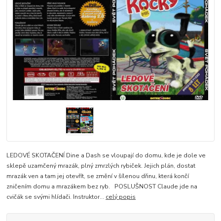
LEDOVÉ SKOTAČENÍ Dine a Dash se vloupají do domu, kde je dole ve
sklepě uzamčený mrazák, plný zmrzlých rybiček. Jejich plán, dostat
mrazák ven a tam jej otevřít, se změní v šílenou dřinu, která končí
zničením domu a mrazákem bez ryb. POSLUŠNOST Claude jde na
cvičák se svými hlídači. Instruktor...
celý popis