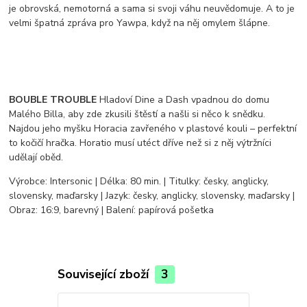
je obrovská, nemotorná a sama si svoji váhu neuvědomuje. A to je
velmi špatná zpráva pro Yawpa, když na něj omylem šlápne.
BOUBLE TROUBLE
Hladoví Dine a Dash vpadnou do domu
Malého Billa, aby zde zkusili štěstí a našli si něco k snědku.
Najdou jeho myšku Horacia zavřeného v plastové kouli – perfektní
to kočičí hračka. Horatio musí utéct dříve než si z něj výtržníci
udělají oběd.
Výrobce: Intersonic | Délka: 80 min. | Titulky: česky, anglicky,
slovensky, maďarsky | Jazyk: česky, anglicky, slovensky, maďarsky |
Obraz: 16:9, barevný | Balení: papírová pošetka
Související zboží
3