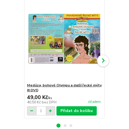
Medúza, bohové Olympu a další řecké mýty
Král džungl
III DVD
59,00 Kč
49,00 Kč
49,00 Kč
/
ks
skladem
40,50 Kč
bez DPH
40,50 Kč
bez
Přidat do košíku