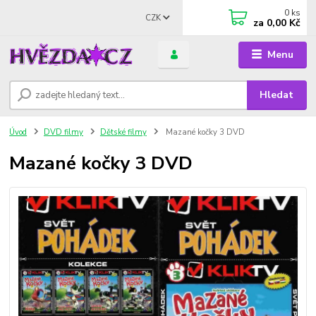
0
ks
CZK
za
0,00 Kč
Menu
Hledat
Úvod
DVD filmy
Dětské filmy
Mazané kočky 3 DVD
Mazané kočky 3 DVD