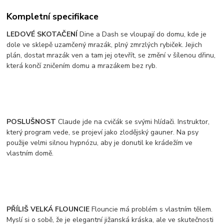
Kompletní specifikace
LEDOVÉ SKOTAČENÍ
Dine a Dash se vloupají do domu, kde je
dole ve sklepě uzamčený mrazák, plný zmrzlých rybiček. Jejich
plán, dostat mrazák ven a tam jej otevřít, se změní v šílenou dřinu,
která končí zničením domu a mrazákem bez ryb.
POSLUŠNOST
Claude jde na cvičák se svými hlídači. Instruktor,
který program vede, se projeví jako zlodějský gauner. Na psy
použije velmi silnou hypnózu, aby je donutil ke krádežím ve
vlastním domě.
PŘÍLIŠ VELKÁ FLOUNCIE
Flouncie má problém s vlastním tělem.
Myslí si o sobě, že je elegantní jižanská kráska, ale ve skutečnosti