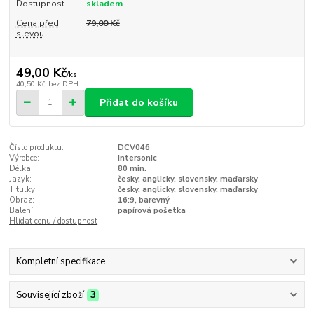
Dostupnost
skladem
Cena před
79,00 Kč
slevou
49,00 Kč
/
ks
40,50 Kč
bez DPH
Přidat do košíku
Číslo produktu:
DCV046
Výrobce:
Intersonic
Délka:
80 min.
Jazyk:
česky, anglicky, slovensky, maďarsky
Titulky:
česky, anglicky, slovensky, maďarsky
Obraz:
16:9, barevný
Balení:
papírová pošetka
Hlídat cenu / dostupnost
Kompletní specifikace
Související zboží
3