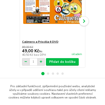
Calimero a Priscilla 6 DVD
Calimero a P
89,00 Kč
89,00 Kč
49,00 Kč
49,00 Kč
/
ks
skladem
40,50 Kč
bez DPH
40,50 Kč
bez
Přidat do košíku
Pro základní funkčnost, zpříjemnění používání webu, analytické
Zboží zařazeno v kategoriích
účely a v případě udělení souhlasu také pro účely cílení reklamy
využíváme soubory cookies. Nastavení vlastních preferencí
cookies můžete kdykoli upravit odkazem ve spodní části stránek.
DVD filmy