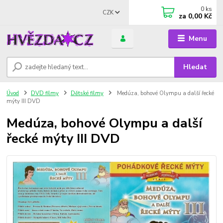
0
ks
CZK
za
0,00 Kč
Menu
Hledat
Úvod
DVD filmy
Dětské filmy
Medúza, bohové Olympu a další řecké
mýty III DVD
Medúza, bohové Olympu a další
řecké mýty III DVD