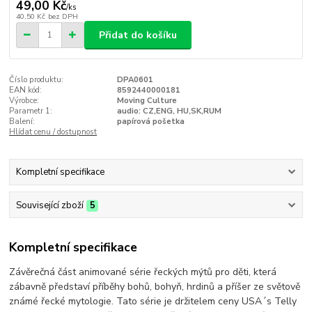
49,00 Kč
/
ks
40,50 Kč
bez DPH
Přidat do košíku
Číslo produktu:
DPA0601
EAN kód:
8592440000181
Výrobce:
Moving Culture
Parametr 1:
audio: CZ,ENG, HU,SK,RUM
Balení:
papírová pošetka
Hlídat cenu / dostupnost
Kompletní specifikace
Související zboží
5
Kompletní specifikace
Závěrečná část animované série řeckých mýtů pro děti, která
zábavně představí příběhy bohů, bohyň, hrdinů a příšer ze světově
známé řecké mytologie. Tato série je držitelem ceny USA´s Telly