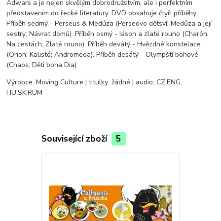
Adwars a je nejen skvělým dobrodružstvím, ale i perfektním
představením do řecké literatury. DVD obsahuje čtyři příběhy:
Příběh sedmý - Perseus & Medúza (Perseovo dětsví; Medůza a její
sestry; Návrat domů). Příběh osmý - Iáson a zlaté rouno (Charón;
Na cestách; Zlaté rouno). Příběh devátý - Hvězdné konstelace
(Orion; Kalistó; Andromeda). Příběh desátý - Olympští bohové
(Chaos; Děti boha Dia).
Výrobce: Moving Culture | titulky: žádné | audio: CZ,ENG,
HU,SK,RUM
Související zboží
5