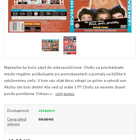
Najlepšie by bolo zájsť do videopožičovne. Chvíľu sa prechádzate
medzi regálmi, poškuľujete po pornokazetách a pomaly sa blížite k
vytúženému cieľu. V tom vás však ktosi zdrapí za golier a vyhodí von.
Akoby ste boli deťmi! Ale veď už máte 17!!! Chvíľu sa neviete zbaviť
pocitu poníženia. Odrazu v...
celý popis
Dostupnost
skladem
Cena před
59,00 Kč
slevou