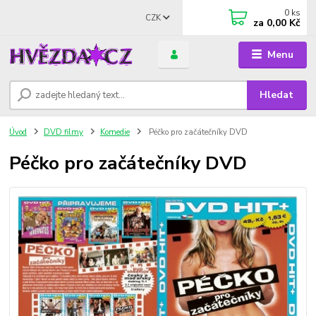
0
ks
CZK
za
0,00 Kč
Menu
Hledat
Úvod
DVD filmy
Komedie
Péčko pro začátečníky DVD
Péčko pro začátečníky DVD