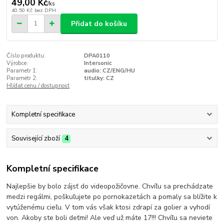
49,00 Kč
/
ks
40,50 Kč
bez DPH
Přidat do košíku
Číslo produktu:
DPA0110
Výrobce:
Intersonic
Parametr 1:
audio: CZ/ENG/HU
Parametr 2:
titulky: CZ
Hlídat cenu / dostupnost
Kompletní specifikace
Související zboží
4
Kompletní specifikace
Najlepšie by bolo zájsť do videopožičovne. Chvíľu sa prechádzate
medzi regálmi, poškuľujete po pornokazetách a pomaly sa blížite k
vytúženému cieľu. V tom vás však ktosi zdrapí za golier a vyhodí
von. Akoby ste boli deťmi! Ale veď už máte 17!!! Chvíľu sa neviete