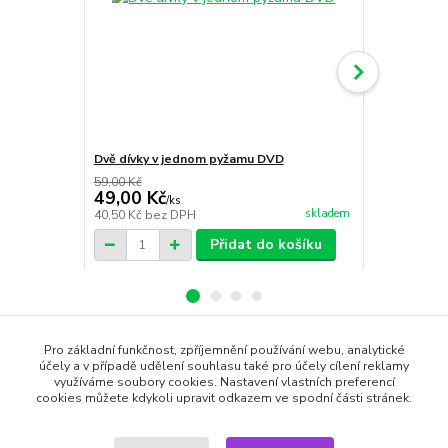
Dvě dívky v jednom pyžamu DVD
Dostihová 
59,00 Kč
59,00 Kč
49,00 Kč
49,00 Kč
/
ks
skladem
40,50 Kč
bez DPH
40,50 Kč
bez
Přidat do košíku
Pro základní funkčnost, zpříjemnění používání webu, analytické
Zboží zařazeno v kategoriích
účely a v případě udělení souhlasu také pro účely cílení reklamy
využíváme soubory cookies. Nastavení vlastních preferencí
cookies můžete kdykoli upravit odkazem ve spodní části stránek.
DVD filmy
Komedie