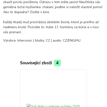
zbaviť pocitu poníženia. Odrazu v tom máte jasno! Navštívila vás
geniálna tichá myšlienka: chalani, poďme si natočiť vlastné porno!
Ako to dopadne? Zistíte v kine.
Každý mladý muž prechádza obdobím života, ktoré je preňho až
nadmieru kruté. Poznáte to: máte 17, hormóny sa búria a v noci
vás prenasl…
Výrobce: Intersonic | titulky: CZ | audio: CZ/ENG/HU
Související zboží
4