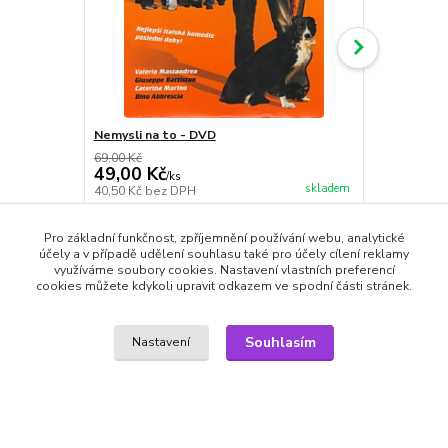
Nemysli na to - DVD
Do postele 
69,00 Kč
79,00 Kč
49,00 Kč
49,00 Kč
/
ks
skladem
40,50 Kč
bez DPH
40,50 Kč
bez
Přidat do košíku
Pro základní funkčnost, zpříjemnění používání webu, analytické
účely a v případě udělení souhlasu také pro účely cílení reklamy
využíváme soubory cookies. Nastavení vlastních preferencí
cookies můžete kdykoli upravit odkazem ve spodní části stránek.
Zboží zařazeno v kategoriích
Souhlasím
Nastavení
DVD filmy
Komedie