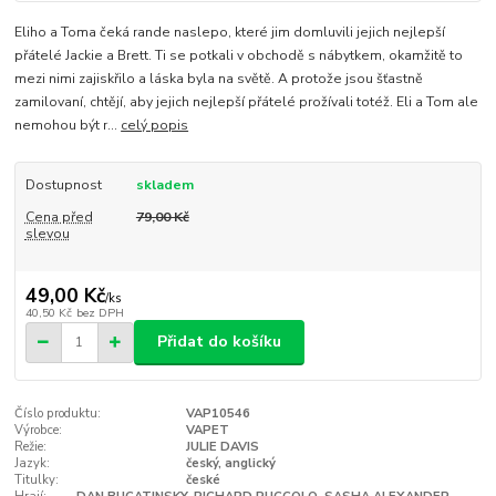
Eliho a Toma čeká rande naslepo, které jim domluvili jejich nejlepší
přátelé Jackie a Brett. Ti se potkali v obchodě s nábytkem, okamžitě to
mezi nimi zajiskřilo a láska byla na světě. A protože jsou šťastně
zamilovaní, chtějí, aby jejich nejlepší přátelé prožívali totéž. Eli a Tom ale
nemohou být r...
celý popis
Dostupnost
skladem
Cena před
79,00 Kč
slevou
49,00 Kč
/
ks
40,50 Kč
bez DPH
Přidat do košíku
Číslo produktu:
VAP10546
Výrobce:
VAPET
Režie:
JULIE DAVIS
Jazyk:
český, anglický
Titulky:
české