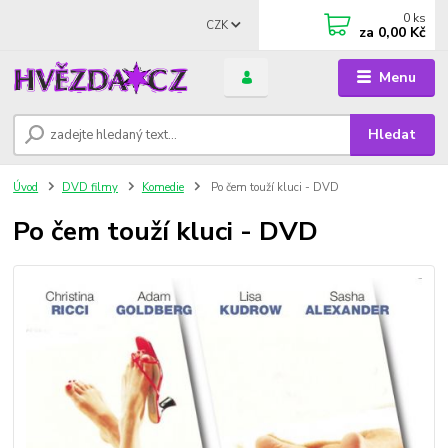
0
ks
CZK
za
0,00 Kč
Menu
Hledat
Úvod
DVD filmy
Komedie
Po čem touží kluci - DVD
Po čem touží kluci - DVD