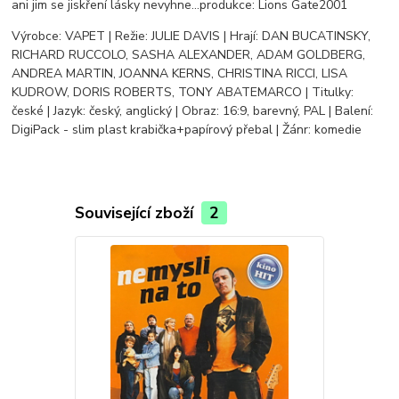
ani jim se jiskření lásky nevyhne...produkce: Lions Gate2001
Výrobce: VAPET | Režie: JULIE DAVIS | Hrají: DAN BUCATINSKY,
RICHARD RUCCOLO, SASHA ALEXANDER, ADAM GOLDBERG,
ANDREA MARTIN, JOANNA KERNS, CHRISTINA RICCI, LISA
KUDROW, DORIS ROBERTS, TONY ABATEMARCO | Titulky:
české | Jazyk: český, anglický | Obraz: 16:9, barevný, PAL | Balení:
DigiPack - slim plast krabička+papírový přebal | Žánr: komedie
Související zboží
2