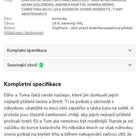
Hrají:
DAN BUCATINSKY, RICHARD RUCCOLO, SASHA ALEXANDER,
ADAM GOLDBERG, ANDREA MARTIN, JOANNA KERNS,
CHRISTINA RICCI, LISA KUDROW, DORIS ROBERTS, TONY
ABATEMARCO
Žánr:
komedie
Obraz:
16:9, barevný, PAL
Balení:
DigiPack - slim plast krabička+papírový přebal
Hlídat cenu / dostupnost
Kompletní specifikace
Související zboží
2
Kompletní specifikace
Eliho a Toma čeká rande naslepo, které jim domluvili jejich
nejlepší přátelé Jackie a Brett. Ti se potkali v obchodě s
nábytkem, okamžitě to mezi nimi zajiskřilo a láska byla na světě. A
protože jsou šťastně zamilovaní, chtějí, aby jejich nejlepší přátelé
prožívali totéž. Eli a Tom ale nemohou být rozdílnější. Rande je od
začátku do konce katastrofa. Po několika dnech se však náhodou
znovu potkají na bleším trhu a během nakupování začnou cítit, že