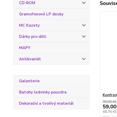
Souvise
CD-ROM
Gramofonové LP desky
MC Kazety
Dárky pro děti
MAPY
Antikvariát
Galanterie
Batohy ledvinky pouzdra
Konfron
99,00 Kč
Dekorační a tvořivý materiál
59,00
48,76 K