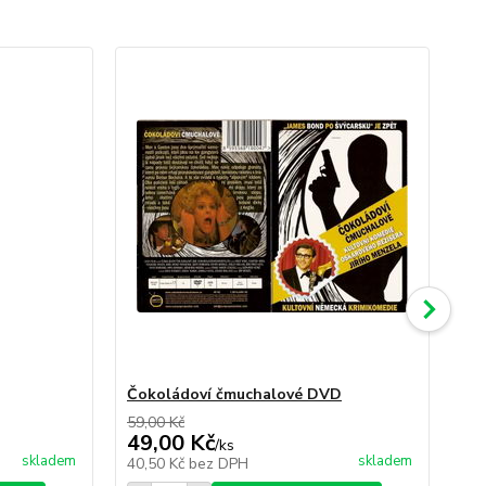
Čokoládoví čmuchalové DVD
St
59,00 Kč
109
49,00 Kč
49
/
ks
skladem
skladem
40,50 Kč
bez DPH
40