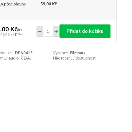
a před slevou
59,00 Kč
,00 Kč
/
ks
Přidat do košíku
50 Kč
bez DPH
roduktu:
DPA0415
Výrobce:
Filmpark
r 1:
audio: CZ/AJ
Hlídat cenu / dostupnost