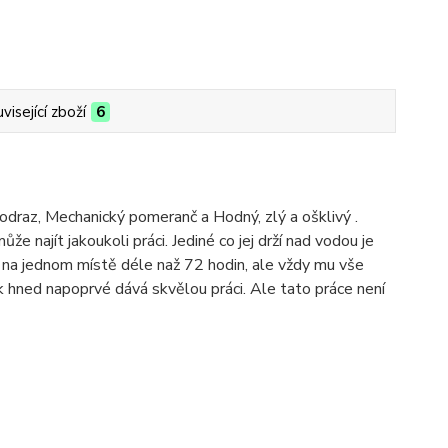
visející zboží
6
 Podraz, Mechanický pomeranč a Hodný, zlý a ošklivý .
 najít jakoukoli práci. Jediné co jej drží nad vodou je
 na jednom místě déle naž 72 hodin, ale vždy mu vše
ík hned napoprvé dává skvělou práci. Ale tato práce není