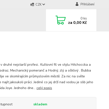
Přihlášení
CZK
0
ks
za
0,00 Kč
 v druhé nejstarší profesi.. Kultovní fil ve stylu Hitchoccka a
Podraz, Mechanický pomeranč a Hodný, zlý a ošklivý . Bubba
žije ve skomírajícím průmyslovém městě. Za nic na světe
najít jakoukoli práci. Jediné co jej drží nad vodou je slib jeho
da Joye. Jednoho dne...
celý popis
tupnost
skladem