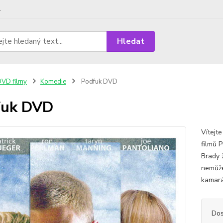
.
Hledat
VD filmy
Komedie
Podfuk DVD
fuk DVD
Vítejte
filmů 
Brady 
nemůže 
kamará
Dos