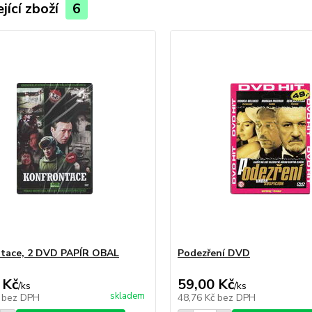
jící zboží
6
tace, 2 DVD PAPÍR OBAL
Podezření DVD
 Kč
59,00 Kč
/
ks
/
ks
skladem
č
bez DPH
48,76 Kč
bez DPH