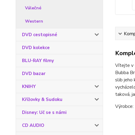
Válečné
Western
Kompl
DVD cestopisné
DVD kolekce
Komple
BLU-RAY filmy
Vítejte v
Bubba Bra
DVD bazar
slib jeho
KNIHY
vycházelo
taková, j
Křížovky & Sudoku
Výrobce: 
Disney: Uč se s námi
CD AUDIO