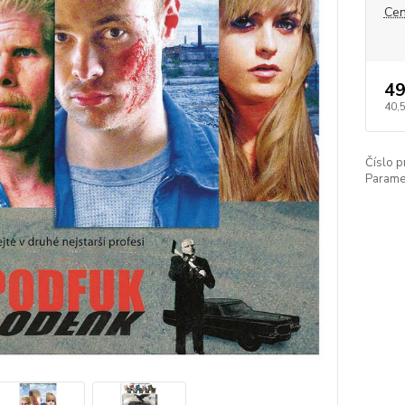
Cen
49
40,
Číslo p
Paramet