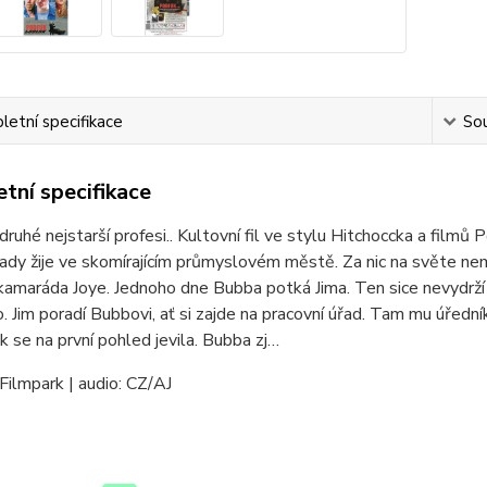
etní specifikace
Sou
tní specifikace
 druhé nejstarší profesi.. Kultovní fil ve stylu Hitchoccka a filmů
dy žije ve skomírajícím průmyslovém městě. Za nic na světe nemůže
 kamaráda Joye. Jednoho dne Bubba potká Jima. Ten sice nevydrží
. Jim poradí Bubbovi, ať si zajde na pracovní úřad. Tam mu úředn
ak se na první pohled jevila. Bubba zj…
Filmpark | audio: CZ/AJ