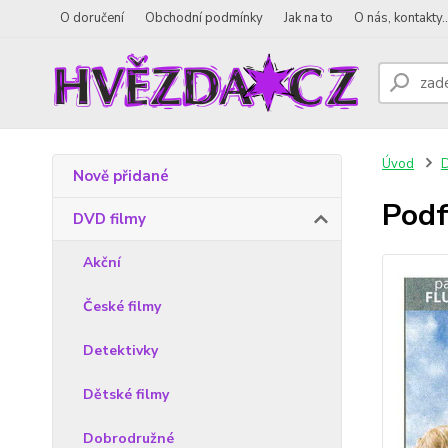
O doručení
Obchodní podmínky
Jak na to
O nás, kontakty..
Úvod
D
Nově přidané
Pod
DVD filmy
Akční
České filmy
Detektivky
Dětské filmy
Dobrodružné