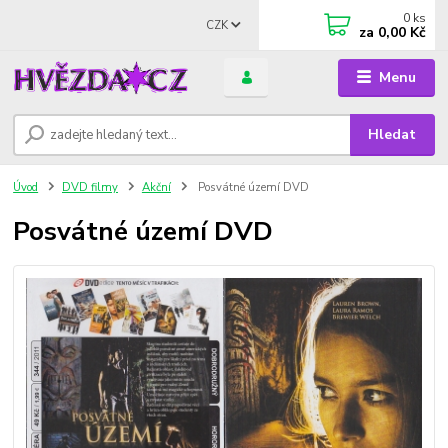
0
ks
CZK
za
0,00 Kč
Menu
Hledat
Úvod
DVD filmy
Akční
Posvátné území DVD
Posvátné území DVD