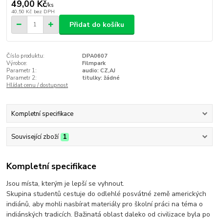
49,00 Kč
/
ks
40,50 Kč
bez DPH
Přidat do košíku
Číslo produktu:
DPA0607
Výrobce:
Filmpark
Parametr 1:
audio: CZ,AJ
Parametr 2:
titulky: žádné
Hlídat cenu / dostupnost
Kompletní specifikace
Související zboží
1
Kompletní specifikace
Jsou místa, kterým je lepší se vyhnout.
Skupina studentů cestuje do odlehlé posvátné země amerických
indiánů, aby mohli nasbírat materiály pro školní práci na téma o
indiánských tradicích. Bažinatá oblast daleko od civilizace byla po