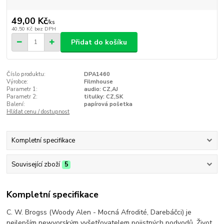
49,00 Kč
/
ks
40,50 Kč
bez DPH
Přidat do košíku
Číslo produktu:
DPA1460
Výrobce:
Filmhouse
Parametr 1:
audio: CZ,AJ
Parametr 2:
titulky: CZ,SK
Balení:
papírová pošetka
Hlídat cenu / dostupnost
Kompletní specifikace
Související zboží
5
Kompletní specifikace
C. W. Brogss (Woody Alen - Mocná Afrodité, Darebáčci) je
nejlepším newyorským vyšetřovatelem pojistných podvodů. Život