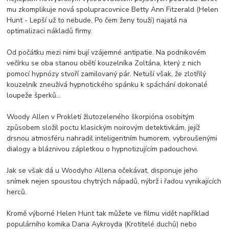
mu zkomplikuje nová spolupracovnice Betty Ann Fitzerald (Helen
Hunt - Lepší už to nebude, Po čem ženy touží) najatá na
optimalizaci nákladů firmy.
Od počátku mezi nimi bují vzájemné antipatie. Na podnikovém
večírku se oba stanou obětí kouzelníka Zoltána, který z nich
pomocí hypnózy stvoří zamilovaný pár. Netuší však, že zlotřilý
kouzelník zneužívá hypnotického spánku k spáchání dokonalé
loupeže šperků...
Woody Allen v Prokletí žlutozeleného škorpióna osobitým
způsobem složil poctu klasickým noirovým detektivkám, jejíž
drsnou atmosféru nahradil inteligentním humorem, vybroušenými
dialogy a bláznivou zápletkou o hypnotizujícím padouchovi.
Jak se však dá u Woodyho Allena očekávat, disponuje jeho
snímek nejen spoustou chytrých nápadů, nýbrž i řadou vynikajících
herců.
Kromě výborné Helen Hunt tak můžete ve filmu vidět například
populárního komika Dana Aykroyda (Krotitelé duchů) nebo