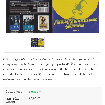
C. W. Brogss (Woody Alen - Mocná Afrodité, Darebáčci) je nejlepším
newyorským vyšetřovatelem pojistných podvodů. Život mu zkomplikuje
nová spolupracovnice Betty Ann Fitzerald (Helen Hunt - Lepší už to
nebude, Po čem ženy touží) najatá na optimalizaci nákladů firmy. Od
počátku mezi nimi bují vzáj...
celý popis
Dostupnost
skladem
Cena před
69,00 Kč
slevou