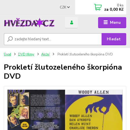
0
ks
CZK
za
0,00 Kč
Menu
Hledat
Úvod
DVD filmy
Akční
Prokletí žlutozeleného škorpióna DVD
Prokletí žlutozeleného škorpióna
DVD