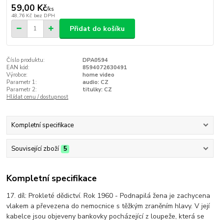
59,00 Kč
/
ks
48,76 Kč
bez DPH
Přidat do košíku
Číslo produktu:
DPA0594
EAN kód:
8594072630491
Výrobce:
home video
Parametr 1:
audio: CZ
Parametr 2:
titulky: CZ
Hlídat cenu / dostupnost
Kompletní specifikace
Související zboží
5
Kompletní specifikace
17. díl: Prokleté dědictví. Rok 1960 - Podnapilá žena je zachycena
vlakem a převezena do nemocnice s těžkým zraněním hlavy. V její
kabelce jsou objeveny bankovky pocházející z loupeže, která se