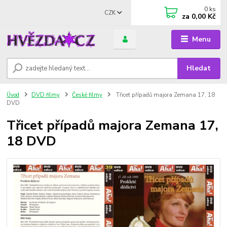
0
ks
CZK
za
0,00 Kč
Menu
Hledat
Úvod
DVD filmy
České filmy
Třicet případů majora Zemana 17, 18
DVD
Třicet případů majora Zemana 17,
18 DVD