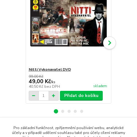
Nitti Vykonavatel DVD
Falešná hra
99,00 Kč
109,00 Kč
49,00 Kč
49,00 Kč
/
ks
skladem
40,50 Kč
bez DPH
40,50 Kč
bez
Přidat do košíku
Pro základní funkčnost, zpříjemnění používání webu, analytické
Zboží zařazeno v kategoriích
účely a v případě udělení souhlasu také pro účely cílení reklamy