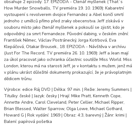
obsahuje 2 epizody: 17. EPIZODA - Čtenář myšlenek (That´s
How Murder Snowballs, TV premiéra 19. 10. 1969): Kabaretní
vystoupení s revolverem dvojice Fernandez a Abel končí smrtí
jednoho z umělců přímo před zraky obecenstva. Jeff získává v
souboru místo jako čtenář myšlenek a pokouší se zjistit, kdo je
odpovědný za smrt Fernandeze. Původní dabing, v českém znění:
František Němec, Václav Postránecký, Jorga Kotrbová, Eva
Klepáčová, Otakar Brousek., 18. EPIZODA - Návštěva v archívu
(Just For The Record, TV premiéra 26. 10. 1969): Jeff a Jean mají
za úkol pracovat jako ochranka účastnic soutěže Miss World. Miss
London, kterou má na starosti Jeff, je v kontaktu s mužem, jenž má
v plánu ukrást důležité dokumenty prokazující, že je právoplatným
dědicem trůnu.
Výrobce: edice Ráj DVD | Délka: 97 min. | Režie: Jeremy Summers |
Titulky: české | Jazyk: česky | Hrají: Mike Pratt, Kenneth Cope,
Annette Andre, Carol Cleveland, Peter Cellier, Michael Ripper,
Brian Blessed, Walter Sparrow, Olga Lowe, Michael Gothard,
Howard G | Rok vydání: 1969 | Obraz: 4:3, barevný | Žánr: krimi |
Balení: papírová pošetka