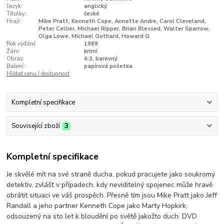
Jazyk:
anglický
Titulky:
české
Hrají:
Mike Pratt, Kenneth Cope, Annette Andre, Carol Cleveland,
Peter Cellier, Michael Ripper, Brian Blessed, Walter Sparrow,
Olga Lowe, Michael Gothard, Howard G
Rok vydání:
1969
Žánr:
krimi
Obraz:
4:3, barevný
Balení:
papírová pošetka
Hlídat cenu / dostupnost
Kompletní specifikace
Související zboží
3
Kompletní specifikace
Je skvělé mít na své straně ducha, pokud pracujete jako soukromý
detektiv, zvlášť v případech, kdy neviditelný spojenec může hravě
obrátit situaci ve váš prospěch. Přesně tím jsou Mike Pratt jako Jeff
Randall a jeho partner Kenneth Cope jako Marty Hopkirk,
odsouzený na sto let k bloudění po světě jakožto duch. DVD