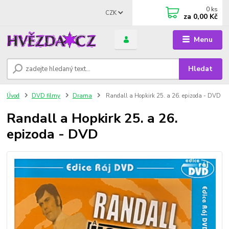
0
ks
CZK
za
0,00 Kč
Menu
Hledat
Úvod
DVD filmy
Drama
Randall a Hopkirk 25. a 26. epizoda - DVD
Randall a Hopkirk 25. a 26.
epizoda - DVD