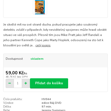
Je skvělé mít na své straně ducha, pokud pracujete jako soukromý
detektiv, zvlášť v případech, kdy neviditelný spojenec může hravě obrátit
situaci ve váš prospěch. Přesně tím jsou Mike Pratt jako Jeff Randall a
jeho partner Kenneth Cope jako Marty Hopkirk, odsouzený na sto let k
bloudění po světě ja...
celý popis
Dostupnost
skladem
59,00 Kč
/
ks
48,76 Kč
bez DPH
Přidat do košíku
Číslo produktu:
HV044
Výrobce:
edice Ráj DVD
Délka:
97 min.
Režie:
Jeremy Summers